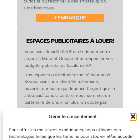
curiosité ou redonner à des artistes qu’on
aime beaucoup.
J’EMBARQUE
ESPACES PUBLICITAIRES À LOUER!
Vous avez décidé d’arrêter de donner votre
argent à Meta et Google et de dépenser vos
budgets publicitaires localement?
Nos espaces publicitaires sont là pour vous!
Si vous visez une clientèle mélomane,
ouverte, curieuse, qui dépense l’argent qu’elle
a (ou pas) dans la culture, nous sommes un
partenaire de choix. En plus, on coûte pas
cher!
Gérer le consentement
On prépare une grille tarifaire intéressante et
on vous revient.
Pour offrir les meilleures expériences, nous utilisons des
(Oui, on va avoir des tarifs spéciaux pour
technologies telles que les témoins pour stocker et/ou accéder