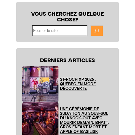
VOUS CHERCHEZ QUELQUE
CHOSE?
Fouiller
le
site
DERNIERS ARTICLES
ST-ROCH XP 2026 :
QUÉBEC EN MODE
DÉCOUVERTE
UNE CÉRÉMONIE DE
SUDATION AU SOUS-SOL
DU KNOCK-OUT AVEC
MOURIR DEMAIN, BHATT,
GROS ENFANT MORT ET
APPLE OF BASILISK