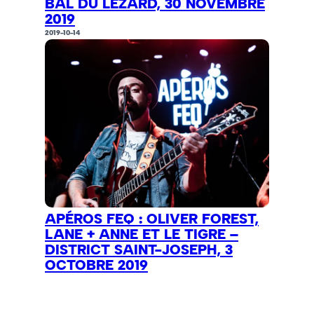
BAL DU LÉZARD, 30 NOVEMBRE
2019
2019-10-14
APÉROS FEQ : OLIVER FOREST,
LANE + ANNE ET LE TIGRE –
DISTRICT SAINT-JOSEPH, 3
OCTOBRE 2019