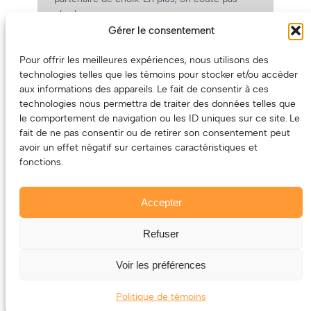
cher!
Gérer le consentement
On prépare une grille tarifaire intéressante et
on vous revient.
Pour offrir les meilleures expériences, nous utilisons des
(Oui, on va avoir des tarifs spéciaux pour
technologies telles que les témoins pour stocker et/ou accéder
vous, les artistes!)
aux informations des appareils. Le fait de consentir à ces
technologies nous permettra de traiter des données telles que
le comportement de navigation ou les ID uniques sur ce site. Le
fait de ne pas consentir ou de retirer son consentement peut
avoir un effet négatif sur certaines caractéristiques et
fonctions.
Accepter
Refuser
© 2011-2025 – ECOUTEDONC.CA
Le contenu (texte et photos) appartient à ses créatrices et
Voir les préférences
créateurs.
Politique de témoins