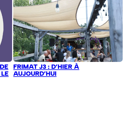
 DE
FRIMAT J3 : D’HIER À
 LE
AUJOURD’HUI