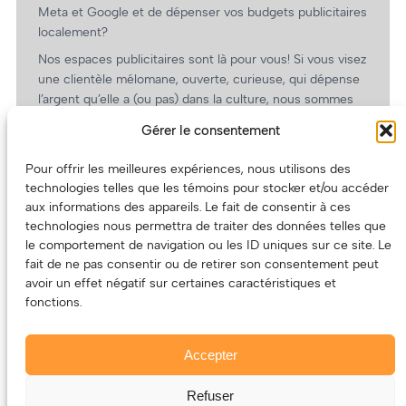
Meta et Google et de dépenser vos budgets publicitaires
localement?
Nos espaces publicitaires sont là pour vous! Si vous visez
une clientèle mélomane, ouverte, curieuse, qui dépense
l’argent qu’elle a (ou pas) dans la culture, nous sommes
un partenaire de choix. En plus, on coûte pas cher!
Gérer le consentement
On prépare une grille tarifaire intéressante et on vous
revient.
Pour offrir les meilleures expériences, nous utilisons des
technologies telles que les témoins pour stocker et/ou accéder
(Oui, on va avoir des tarifs spéciaux pour vous, les
aux informations des appareils. Le fait de consentir à ces
artistes!)
technologies nous permettra de traiter des données telles que
le comportement de navigation ou les ID uniques sur ce site. Le
fait de ne pas consentir ou de retirer son consentement peut
avoir un effet négatif sur certaines caractéristiques et
fonctions.
Accepter
Refuser