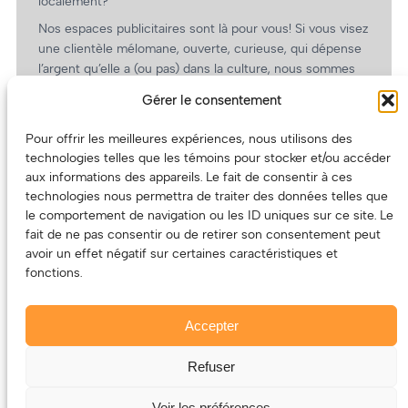
localement?
Nos espaces publicitaires sont là pour vous! Si vous visez
une clientèle mélomane, ouverte, curieuse, qui dépense
l’argent qu’elle a (ou pas) dans la culture, nous sommes
un partenaire de choix. En plus, on coûte pas cher!
Gérer le consentement
On prépare une grille tarifaire intéressante et on vous
revient.
Pour offrir les meilleures expériences, nous utilisons des
technologies telles que les témoins pour stocker et/ou accéder
(Oui, on va avoir des tarifs spéciaux pour vous, les
aux informations des appareils. Le fait de consentir à ces
artistes!)
technologies nous permettra de traiter des données telles que
le comportement de navigation ou les ID uniques sur ce site. Le
fait de ne pas consentir ou de retirer son consentement peut
avoir un effet négatif sur certaines caractéristiques et
fonctions.
Accepter
Refuser
© 2011-2025 – ECOUTEDONC.CA
Le contenu (texte et photos) appartient à ses créatrices et
Voir les préférences