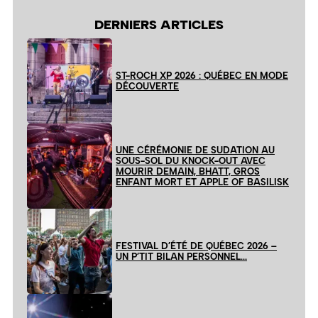
DERNIERS ARTICLES
ST-ROCH XP 2026 : QUÉBEC EN MODE
DÉCOUVERTE
UNE CÉRÉMONIE DE SUDATION AU
SOUS-SOL DU KNOCK-OUT AVEC
MOURIR DEMAIN, BHATT, GROS
ENFANT MORT ET APPLE OF BASILISK
FESTIVAL D’ÉTÉ DE QUÉBEC 2026 –
UN P’TIT BILAN PERSONNEL…