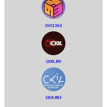
CHYZ 94,3
CKRL 89,1
CKIA 88,3