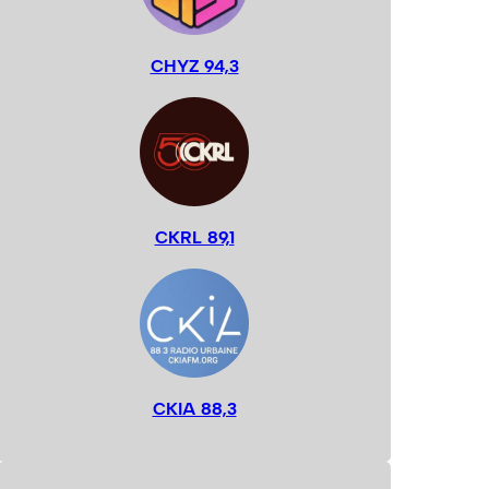
CHYZ 94,3
CKRL 89,1
CKIA 88,3