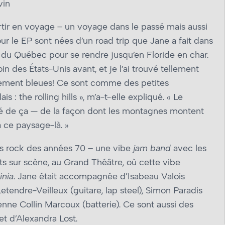
vin
artir en voyage – un voyage dans le passé mais aussi
ur le EP sont nées d’un road trip que Jane a fait dans
 du Québec pour se rendre jusqu’en Floride en char.
n des États-Unis avant, et je l’ai trouvé tellement
lement bleues! Ce sont comme des petites
 : the rolling hills », m’a-t-elle expliqué. « Le
ré de ça — de la façon dont les montagnes montent
 ce paysage-là. »
tés rock des années 70 – une vibe
jam band
avec les
nts sur scène, au Grand Théâtre, où cette vibe
inia
. Jane était accompagnée d’Isabeau Valois
etendre-Veilleux (guitare, lap steel), Simon Paradis
enne Collin Marcoux (batterie). Ce sont aussi des
et d’Alexandra Lost.