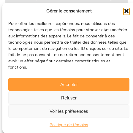
possible, on est résolument au deuxième quart du
Gérer le consentement
e
21
siècle avec ce mélange de pop, de R&B et de
musique latine. Passion Poire est à surveiller de
Pour offrir les meilleures expériences, nous utilisons des
près!
technologies telles que les témoins pour stocker et/ou accéder
aux informations des appareils. Le fait de consentir à ces
technologies nous permettra de traiter des données telles que
CHIWIO
le comportement de navigation ou les ID uniques sur ce site. Le
fait de ne pas consentir ou de retirer son consentement peut
avoir un effet négatif sur certaines caractéristiques et
fonctions.
Accepter
Refuser
Voir les préférences
Politique de témoins