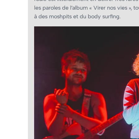
les paroles de l’album « Virer nos vies »,
à des moshpits et du body surfing.