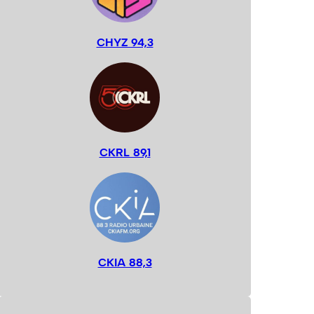
CHYZ 94,3
CKRL 89,1
CKIA 88,3