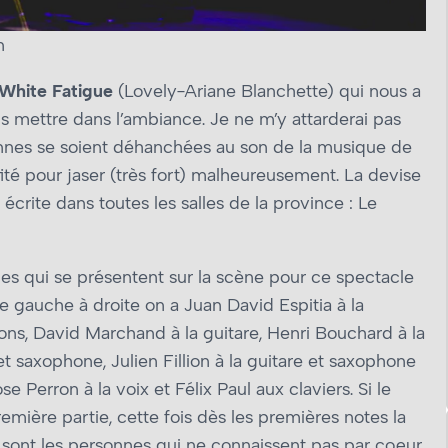
n
White Fatigue
(Lovely-Ariane Blanchette) qui nous a
 mettre dans l’ambiance. Je ne m’y attarderai pas
nnes se soient déhanchées au son de la musique de
fité pour jaser (très fort) malheureusement. La devise
écrite dans toutes les salles de la province : Le
es qui se présentent sur la scène pour ce spectacle
e gauche à droite on a Juan David Espitia à la
ons, David Marchand à la guitare, Henri Bouchard à la
et saxophone, Julien Fillion à la guitare et saxophone
 Perron à la voix et Félix Paul aux claviers. Si le
emière partie, cette fois dès les premières notes la
res sont les personnes qui ne connaissent pas par cœur