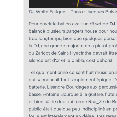
DJ White Fatigue – Photo : Jacques Boivi
Pour ouvrir le bal on avait un
dj set
de
DJ 
balancé plusieurs
bangers
house pour nous
trop longtemps, bien que quelques perso
la DJ, une grande majorité en a plutôt pro
du Zaricot de Saint-Hyacinthe devrait être 
silence est d’or et le blabla, c’est dehors!
Tel que mentionné ce sont huit musicien.n
qui s’annoncait tout simplement épique. D
batterie, Lisandre Bourdages aux percussi
basse, Antoine Bourque à la guitare, flûte 
et bien sûr le duo qui forme Rau_Ze de Rose
public était quelque peu indiscipliné en pr
foule est littéralement en délire. Très ra