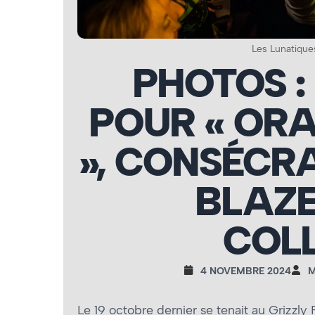
Les Lunatique
PHOTOS :
POUR « OR
», CONSÉCR
BLAZE
COL
4 NOVEMBRE 2024
M
Le 19 octobre dernier se tenait au Grizzl