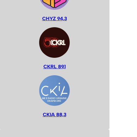
CHYZ 94,3
CKRL 89,1
CKIA 88,3