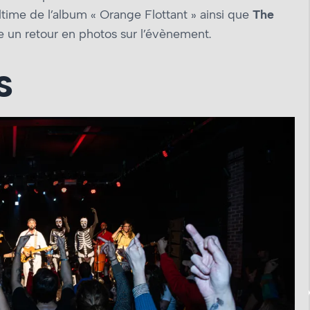
time de l’album « Orange Flottant » ainsi que
The
e un retour en photos sur l’évènement.
ES