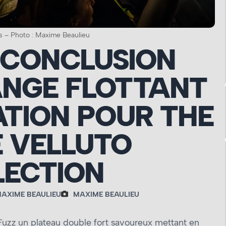
s – Photo : Maxime Beaulieu
 CONCLUSION
ANGE FLOTTANT
ATION POUR THE
 VELLUTO
LECTION
AXIME BEAULIEU
MAXIME BEAULIEU
y Fuzz un plateau double fort savoureux mettant en