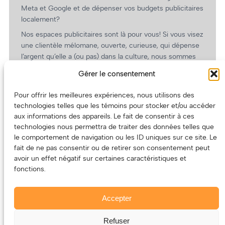
Meta et Google et de dépenser vos budgets publicitaires
localement?
Nos espaces publicitaires sont là pour vous! Si vous visez
une clientèle mélomane, ouverte, curieuse, qui dépense
l’argent qu’elle a (ou pas) dans la culture, nous sommes
un partenaire de choix. En plus, on coûte pas cher!
Gérer le consentement
On prépare une grille tarifaire intéressante et on vous
revient.
Pour offrir les meilleures expériences, nous utilisons des
technologies telles que les témoins pour stocker et/ou accéder
(Oui, on va avoir des tarifs spéciaux pour vous, les
aux informations des appareils. Le fait de consentir à ces
artistes!)
technologies nous permettra de traiter des données telles que
le comportement de navigation ou les ID uniques sur ce site. Le
fait de ne pas consentir ou de retirer son consentement peut
avoir un effet négatif sur certaines caractéristiques et
fonctions.
Accepter
Refuser