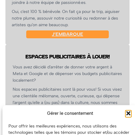
joindre à notre équipe de passionné.es.
Oui, c’est 100 % bénévole. On fait ça pour le trip, aiguiser
notre plume, assouvir notre curiosité ou redonner à des
artistes qu’on aime beaucoup.
J’EMBARQUE
ESPACES PUBLICITAIRES À LOUER!
Vous avez décidé d’arrêter de donner votre argent à
Meta et Google et de dépenser vos budgets publicitaires
localement?
Nos espaces publicitaires sont là pour vous! Si vous visez
une clientèle mélomane, ouverte, curieuse, qui dépense
l’argent qu’elle a (ou pas) dans la culture, nous sommes
un partenaire de choix. En plus, on coûte pas cher!
Gérer le consentement
On prépare une grille tarifaire intéressante et on vous
revient.
Pour offrir les meilleures expériences, nous utilisons des
technologies telles que les témoins pour stocker et/ou accéder
(Oui, on va avoir des tarifs spéciaux pour vous, les