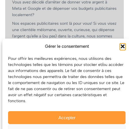
Vous avez décidé d’arrêter de donner votre argent à
Meta et Google et de dépenser vos budgets publicitaires
localement?
Nos espaces publicitaires sont là pour vous! Si vous visez
une clientèle mélomane, ouverte, curieuse, qui dépense
l’argent qu’elle a (ou pas) dans la culture, nous sommes
un partenaire de choix. En plus, on coûte pas cher!
Gérer le consentement
On prépare une grille tarifaire intéressante et on vous
revient.
Pour offrir les meilleures expériences, nous utilisons des
technologies telles que les témoins pour stocker et/ou accéder
(Oui, on va avoir des tarifs spéciaux pour vous, les
aux informations des appareils. Le fait de consentir à ces
artistes!)
technologies nous permettra de traiter des données telles que
le comportement de navigation ou les ID uniques sur ce site. Le
fait de ne pas consentir ou de retirer son consentement peut
avoir un effet négatif sur certaines caractéristiques et
fonctions.
Accepter