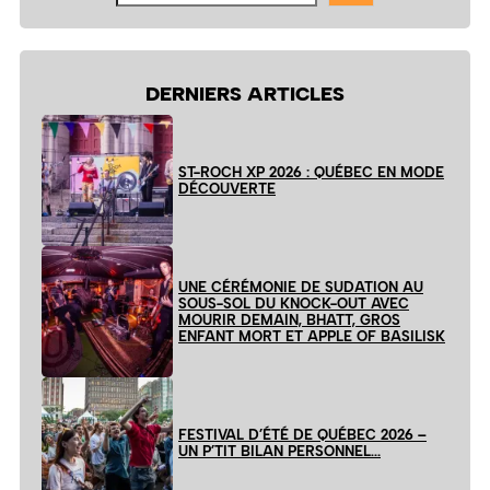
site
DERNIERS ARTICLES
ST-ROCH XP 2026 : QUÉBEC EN MODE
DÉCOUVERTE
UNE CÉRÉMONIE DE SUDATION AU
SOUS-SOL DU KNOCK-OUT AVEC
MOURIR DEMAIN, BHATT, GROS
ENFANT MORT ET APPLE OF BASILISK
FESTIVAL D’ÉTÉ DE QUÉBEC 2026 –
UN P’TIT BILAN PERSONNEL…