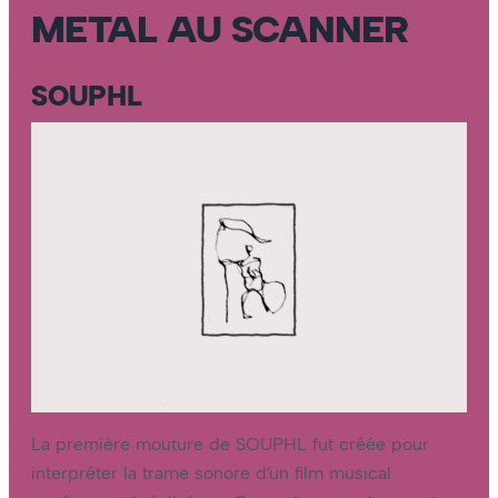
METAL AU SCANNER
SOUPHL
La première mouture de SOUPHL fut créée pour
interpréter la trame sonore d’un film musical