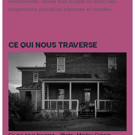
sélectionnées, Ulysse Ruel sculpte en direct des
progressions post-blues planantes et risquées.
CE QUI NOUS TRAVERSE
Ce qui nous traverse – Photo : Marilou Crispin