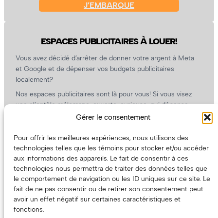
J’EMBARQUE
ESPACES PUBLICITAIRES À LOUER!
Vous avez décidé d’arrêter de donner votre argent à Meta
et Google et de dépenser vos budgets publicitaires
localement?
Nos espaces publicitaires sont là pour vous! Si vous visez
une clientèle mélomane, ouverte, curieuse, qui dépense
l’argent qu’elle a (ou pas) dans la culture, nous sommes un
Gérer le consentement
partenaire de choix. En plus, on coûte pas cher!
Pour offrir les meilleures expériences, nous utilisons des
On prépare une grille tarifaire intéressante et on vous
technologies telles que les témoins pour stocker et/ou accéder
revient.
aux informations des appareils. Le fait de consentir à ces
(Oui, on va avoir des tarifs spéciaux pour vous, les artistes!)
technologies nous permettra de traiter des données telles que
le comportement de navigation ou les ID uniques sur ce site. Le
fait de ne pas consentir ou de retirer son consentement peut
avoir un effet négatif sur certaines caractéristiques et
fonctions.