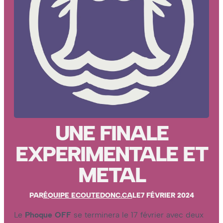
UNE FINALE
EXPERIMENTALE ET
METAL
PAR
ÉQUIPE ECOUTEDONC.CA
LE
7 FÉVRIER 2024
Le
Phoque OFF
se terminera le 17 février avec deux