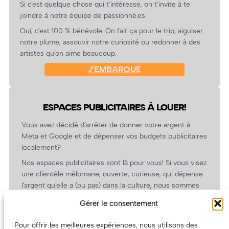
Si c’est quelque chose qui t’intéresse, on t’invite à te
joindre à notre équipe de passionné.es.
Oui, c’est 100 % bénévole. On fait ça pour le trip, aiguiser
notre plume, assouvir notre curiosité ou redonner à des
artistes qu’on aime beaucoup.
J’EMBARQUE
ESPACES PUBLICITAIRES À LOUER!
Vous avez décidé d’arrêter de donner votre argent à
Meta et Google et de dépenser vos budgets publicitaires
localement?
Nos espaces publicitaires sont là pour vous! Si vous visez
une clientèle mélomane, ouverte, curieuse, qui dépense
l’argent qu’elle a (ou pas) dans la culture, nous sommes
un partenaire de choix. En plus, on coûte pas cher!
Gérer le consentement
On prépare une grille tarifaire intéressante et on vous
revient.
Pour offrir les meilleures expériences, nous utilisons des