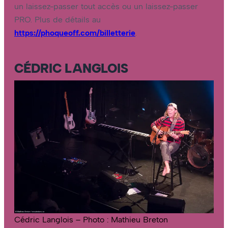
un laissez-passer tout accès ou un laissez-passer
PRO. Plus de détails au
https://phoqueoff.com/billetterie
.
CÉDRIC LANGLOIS
Cédric Langlois – Photo : Mathieu Breton