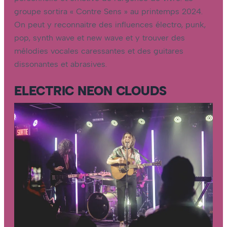
groupe sortira « Contre Sens » au printemps 2024.
On peut y reconnaitre des influences électro, punk,
pop, synth wave et new wave et y trouver des
mélodies vocales caressantes et des guitares
dissonantes et abrasives.
ELECTRIC NEON CLOUDS