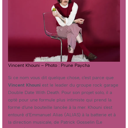
Vincent Khouni – Photo : Prune Paycha
Si ce nom vous dit quelque chose, c’est parce que
Vincent Khouni
est le leader du groupe rock garage
Double Date With Death. Pour son projet solo, il a
opté pour une formule plus intimiste qui prend la
forme d’une bouteille lancée à la mer. Khouni s’est
entouré d’Emmanuel Alias (ALIAS) à la batterie et à
la direction musicale, de Patrick Gosselin (Le