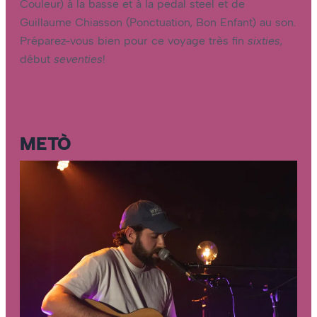
Couleur) à la basse et à la pedal steel et de
Guillaume Chiasson (Ponctuation, Bon Enfant) au son.
Préparez-vous bien pour ce voyage très fin
sixties
,
début
seventies
!
METÒ