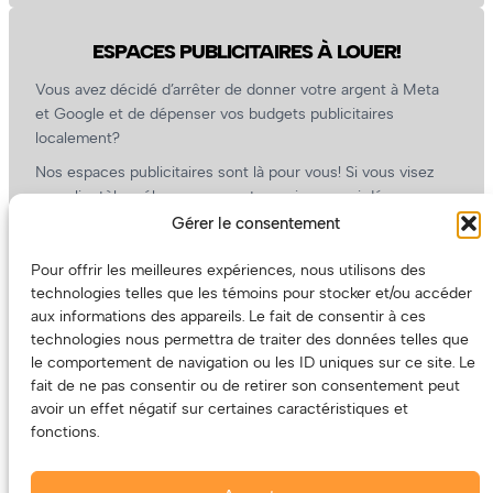
ESPACES PUBLICITAIRES À LOUER!
Vous avez décidé d’arrêter de donner votre argent à Meta
et Google et de dépenser vos budgets publicitaires
localement?
Nos espaces publicitaires sont là pour vous! Si vous visez
une clientèle mélomane, ouverte, curieuse, qui dépense
l’argent qu’elle a (ou pas) dans la culture, nous sommes un
Gérer le consentement
partenaire de choix. En plus, on coûte pas cher!
Pour offrir les meilleures expériences, nous utilisons des
On prépare une grille tarifaire intéressante et on vous
technologies telles que les témoins pour stocker et/ou accéder
revient.
aux informations des appareils. Le fait de consentir à ces
(Oui, on va avoir des tarifs spéciaux pour vous, les artistes!)
technologies nous permettra de traiter des données telles que
le comportement de navigation ou les ID uniques sur ce site. Le
fait de ne pas consentir ou de retirer son consentement peut
avoir un effet négatif sur certaines caractéristiques et
fonctions.