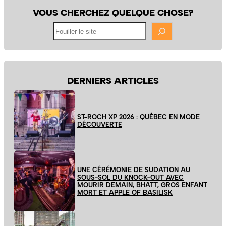
VOUS CHERCHEZ QUELQUE CHOSE?
Fouiller
le
site
DERNIERS ARTICLES
ST-ROCH XP 2026 : QUÉBEC EN MODE
DÉCOUVERTE
UNE CÉRÉMONIE DE SUDATION AU
SOUS-SOL DU KNOCK-OUT AVEC
MOURIR DEMAIN, BHATT, GROS ENFANT
MORT ET APPLE OF BASILISK