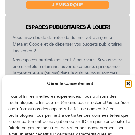
J’EMBARQUE
ESPACES PUBLICITAIRES À LOUER!
Vous avez décidé d’arrêter de donner votre argent à
Meta et Google et de dépenser vos budgets publicitaires
localement?
Nos espaces publicitaires sont là pour vous! Si vous visez
une clientèle mélomane, ouverte, curieuse, qui dépense
l’argent qu’elle a (ou pas) dans la culture, nous sommes
un partenaire de choix. En plus, on coûte pas cher!
Gérer le consentement
On prépare une grille tarifaire intéressante et on vous
revient.
Pour offrir les meilleures expériences, nous utilisons des
technologies telles que les témoins pour stocker et/ou accéder
(Oui, on va avoir des tarifs spéciaux pour vous, les
aux informations des appareils. Le fait de consentir à ces
artistes!)
technologies nous permettra de traiter des données telles que
le comportement de navigation ou les ID uniques sur ce site. Le
fait de ne pas consentir ou de retirer son consentement peut
avoir un effet négatif sur certaines caractéristiques et