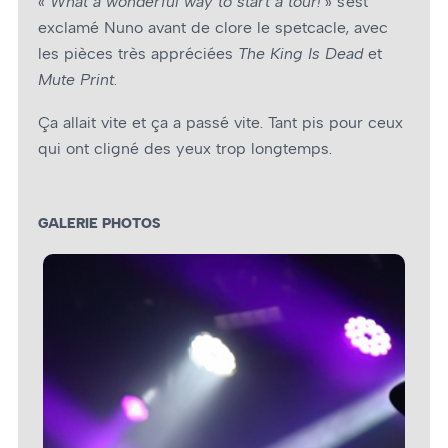
«
What a wonderful way to start a tour!
» s’est
exclamé Nuno avant de clore le spetcacle, avec
les pièces très appréciées
The King Is Dead
et
Mute Print
.
Ça allait vite et ça a passé vite. Tant pis pour ceux
qui ont cligné des yeux trop longtemps.
GALERIE PHOTOS