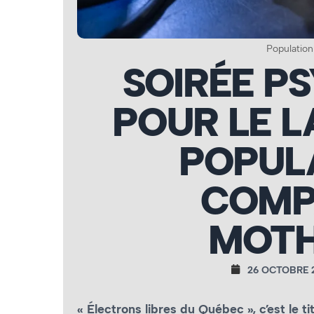
Population
SOIRÉE P
POUR LE 
POPULA
COMP
MOT
26 OCTOBRE 
« Électrons libres du Québec », c’est le 