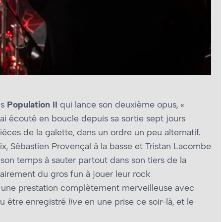
is
Population II
qui lance son deuxième opus, «
ai écouté en boucle depuis sa sortie sept jours
èces de la galette, dans un ordre un peu alternatif.
oix, Sébastien Provençal à la basse et Tristan Lacombe
e son temps à sauter partout dans son tiers de la
clairement du gros fun à jouer leur rock
nt une prestation complètement merveilleuse avec
pu être enregistré
live
en une prise ce soir-là, et le