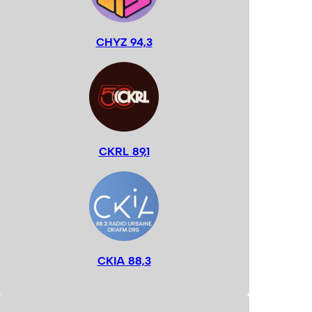
CHYZ 94,3
CKRL 89,1
CKIA 88,3