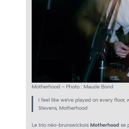
Motherhood – Photo : Maude Bond
I feel like we’ve played on every floor, w
Stevens, Motherhood
Le trio néo-brunswickois
Motherhood
se p