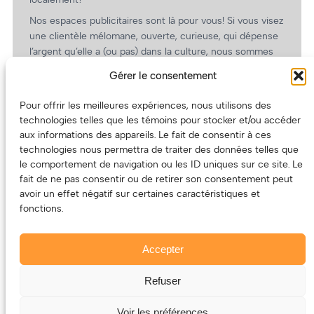
Nos espaces publicitaires sont là pour vous! Si vous visez
une clientèle mélomane, ouverte, curieuse, qui dépense
l’argent qu’elle a (ou pas) dans la culture, nous sommes
un partenaire de choix. En plus, on coûte pas cher!
Gérer le consentement
On prépare une grille tarifaire intéressante et on vous
revient.
Pour offrir les meilleures expériences, nous utilisons des
technologies telles que les témoins pour stocker et/ou accéder
(Oui, on va avoir des tarifs spéciaux pour vous, les
aux informations des appareils. Le fait de consentir à ces
artistes!)
technologies nous permettra de traiter des données telles que
le comportement de navigation ou les ID uniques sur ce site. Le
fait de ne pas consentir ou de retirer son consentement peut
avoir un effet négatif sur certaines caractéristiques et
fonctions.
Accepter
Refuser
© 2011-2025 – ECOUTEDONC.CA
Le contenu (texte et photos) appartient à ses créatrices et
Voir les préférences