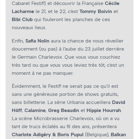
Cabaret Festif!) et découvrir la Française
Cécile
Lacharme
le 21, et le 22, c’est
Tommy Boivin
et
Bibi Club
qui fouleront les planches de ces
nouveaux lieux.
Enfin,
Safia Nolin
aura la chance de nous réveiller
doucement (ou pas) à l’aube du 23 juillet derrière
le Germain Charlevoix. Que vous vous couchiez
très tard ou que vous vous leviez très tôt, c’est un
moment à ne pas manquer.
Évidemment, le Festif! ne serait pas ce qu’il est
sans une généreuse portion de shows gratuits,
sans billetterie. La série Urbania accueillera
David
Höff
,
Calamine
,
Greg Beaudin
et
Hippie Hourrah
.
La scène Microbrasserie Charlevoix, où on a vu
tant de trucs éclatés au fil des ans, présentera
Charlote Adigéry & Boris Pupul
(Belgique),
Balkan