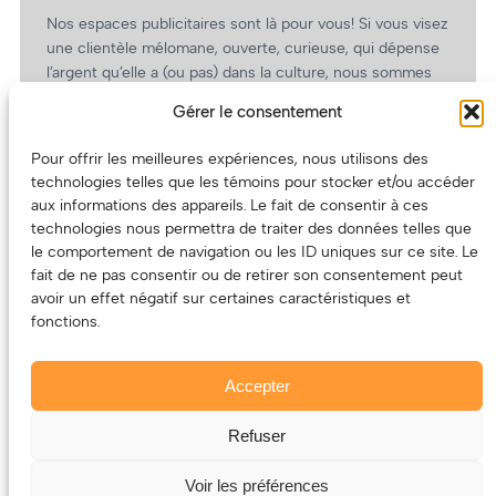
Nos espaces publicitaires sont là pour vous! Si vous visez
une clientèle mélomane, ouverte, curieuse, qui dépense
l’argent qu’elle a (ou pas) dans la culture, nous sommes
un partenaire de choix. En plus, on coûte pas cher!
Gérer le consentement
On prépare une grille tarifaire intéressante et on vous
revient.
Pour offrir les meilleures expériences, nous utilisons des
technologies telles que les témoins pour stocker et/ou accéder
(Oui, on va avoir des tarifs spéciaux pour vous, les
aux informations des appareils. Le fait de consentir à ces
artistes!)
technologies nous permettra de traiter des données telles que
le comportement de navigation ou les ID uniques sur ce site. Le
fait de ne pas consentir ou de retirer son consentement peut
avoir un effet négatif sur certaines caractéristiques et
fonctions.
Accepter
Refuser
© 2011-2025 – ECOUTEDONC.CA
Le contenu (texte et photos) appartient à ses créatrices et
Voir les préférences
créateurs.