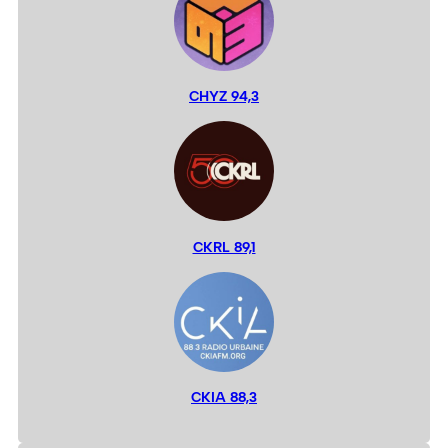
CHYZ 94,3
CKRL 89,1
CKIA 88,3