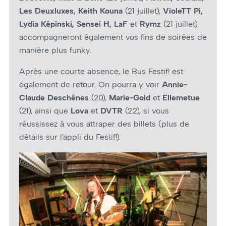
Les Deuxluxes, Keith Kouna
(21 juillet),
VioleTT Pi,
Lydia Képinski, Sensei H, LaF
et
Rymz
(21 juillet)
accompagneront également vos fins de soirées de
manière plus funky.
Après une courte absence, le Bus Festif! est
également de retour. On pourra y voir
Annie-
Claude Deschênes
(20),
Marie-Gold
et
Ellemetue
(21), ainsi que
Lova
et
DVTR
(22), si vous
réussissez à vous attraper des billets (plus de
détails sur l’appli du Festif!).