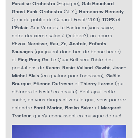
Paradise Orchestra
(Espagne),
Gab Bouchard
,
Ghost Funk Orchestra
(N.-Y.),
Homebrew Remedy
(prix du public du Cabaret Festif! 2021),
TOPS
et
L’Éclair
. Aux Vitrines Le Pantoum (vous savez,
notre deuxième salon à Québec?), on pourra
REvoir
Narcisse
,
Rau_Ze
,
Anatole
,
Enfants
Sauvages
(qui jouent donc ben de bonne heure)
et
Ping Pong Go
. Le Quai Bell sera l’hôte des
prestations de
Kanen
,
Rosie Valland
,
Gawbé
,
Jean-
Michel Blais
(en quatuor pour l’occasion)
, Gaëlle
Bourque
,
Etienne Dufresne
et
Thierry Larose
(qui
clôturera le Festif! en beauté). Petit ajout cette
année, en vous dirigeant vers le quai, vous pourrez
entendre
Forêt Marine
,
Bosko Baker
et
Margaret
Tracteur
, qui s’y connaissent en musique de rue!