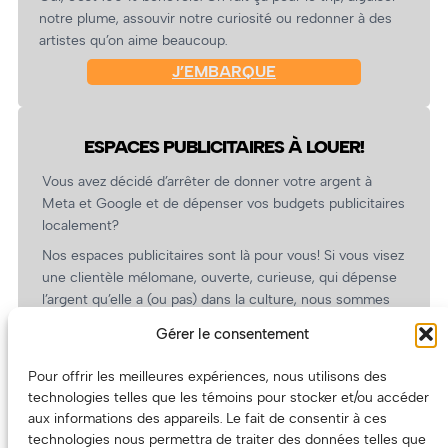
notre plume, assouvir notre curiosité ou redonner à des
artistes qu’on aime beaucoup.
J’EMBARQUE
ESPACES PUBLICITAIRES À LOUER!
Vous avez décidé d’arrêter de donner votre argent à
Meta et Google et de dépenser vos budgets publicitaires
localement?
Nos espaces publicitaires sont là pour vous! Si vous visez
une clientèle mélomane, ouverte, curieuse, qui dépense
l’argent qu’elle a (ou pas) dans la culture, nous sommes
un partenaire de choix. En plus, on coûte pas cher!
Gérer le consentement
On prépare une grille tarifaire intéressante et on vous
revient.
Pour offrir les meilleures expériences, nous utilisons des
technologies telles que les témoins pour stocker et/ou accéder
(Oui, on va avoir des tarifs spéciaux pour vous, les
aux informations des appareils. Le fait de consentir à ces
artistes!)
technologies nous permettra de traiter des données telles que