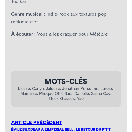
Touikan.
Genre musical :
Indie-rock aux textures pop
mélodieuses.
À écouter :
Vous allez craquer pour
Météore.
MOTS-CLÉS
blesse
, 
Carlyn
, 
Jalouse
, 
Jonathan Personne
, 
Laroie
, 
Mantisse
, 
Phoque OFF
, 
Sara-Danielle
, 
Sasha Cay
, 
Thick Glasses
, 
Yao
ARTICLE PRÉCÉDENT
ÉMILE BILODEAU À L’IMPÉRIAL BELL : LE RETOUR DU P’TIT