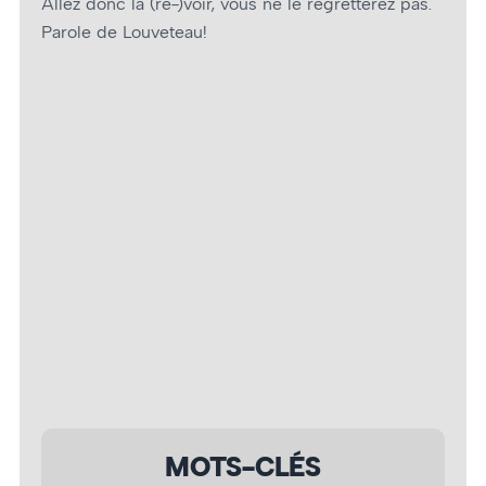
Allez donc la (re-)voir, vous ne le regretterez pas.
Parole de Louveteau!
Ariane Roy – Photo : Léo Moffet
MOTS-CLÉS