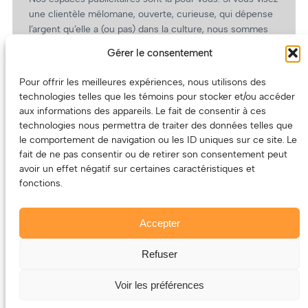
une clientèle mélomane, ouverte, curieuse, qui dépense
l’argent qu’elle a (ou pas) dans la culture, nous sommes
un partenaire de choix. En plus, on coûte pas cher!
Gérer le consentement
On prépare une grille tarifaire intéressante et on vous
revient.
Pour offrir les meilleures expériences, nous utilisons des
technologies telles que les témoins pour stocker et/ou accéder
(Oui, on va avoir des tarifs spéciaux pour vous, les
aux informations des appareils. Le fait de consentir à ces
artistes!)
technologies nous permettra de traiter des données telles que
le comportement de navigation ou les ID uniques sur ce site. Le
fait de ne pas consentir ou de retirer son consentement peut
avoir un effet négatif sur certaines caractéristiques et
fonctions.
Accepter
Refuser
© 2011-2025 – ECOUTEDONC.CA
Le contenu (texte et photos) appartient à ses créatrices et
Voir les préférences
créateurs.