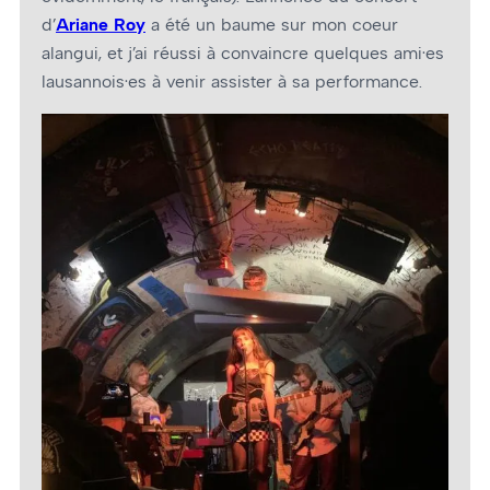
d’
Ariane Roy
a été un baume sur mon coeur
alangui, et j’ai réussi à convaincre quelques ami·es
lausannois·es à venir assister à sa performance.