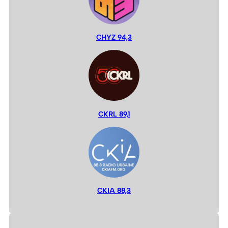
CHYZ 94,3
CKRL 89,1
CKIA 88,3