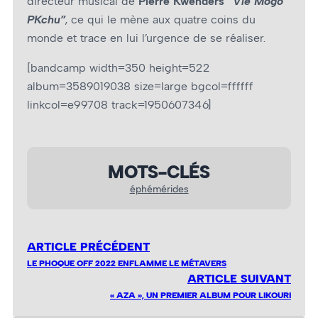
directeur musical de
Pierre Kwenders
“Vié Mogo
PKchu”
, ce qui le mène aux quatre coins du
monde et trace en lui l’urgence de se réaliser.
[bandcamp width=350 height=522
album=3589019038 size=large bgcol=ffffff
linkcol=e99708 track=1950607346]
MOTS-CLÉS
éphémérides
ARTICLE PRÉCÉDENT
LE PHOQUE OFF 2022 ENFLAMME LE MÉTAVERS
ARTICLE SUIVANT
« AZA », UN PREMIER ALBUM POUR LIKOURI