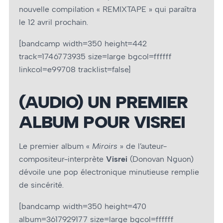
nouvelle compilation « REMIXTAPE » qui paraîtra
le 12 avril prochain.
[bandcamp width=350 height=442
track=1746773935 size=large bgcol=ffffff
linkcol=e99708 tracklist=false]
(AUDIO) UN PREMIER
ALBUM POUR VISREI
Le premier album «
Miroirs
» de l’auteur-
compositeur-interprète
Visrei
(Donovan Nguon)
dévoile une pop électronique minutieuse remplie
de sincérité.
[bandcamp width=350 height=470
album=3617929177 size=large bgcol=ffffff