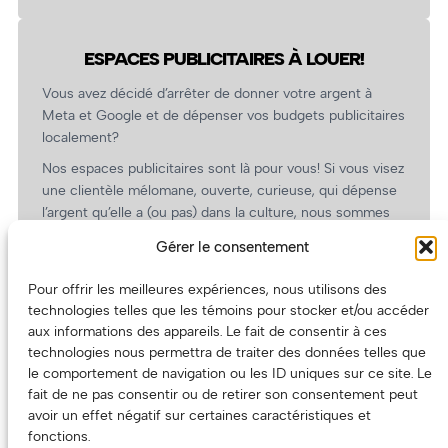
ESPACES PUBLICITAIRES À LOUER!
Vous avez décidé d’arrêter de donner votre argent à
Meta et Google et de dépenser vos budgets publicitaires
localement?
Nos espaces publicitaires sont là pour vous! Si vous visez
une clientèle mélomane, ouverte, curieuse, qui dépense
l’argent qu’elle a (ou pas) dans la culture, nous sommes
un partenaire de choix. En plus, on coûte pas cher!
Gérer le consentement
On prépare une grille tarifaire intéressante et on vous
revient.
Pour offrir les meilleures expériences, nous utilisons des
technologies telles que les témoins pour stocker et/ou accéder
(Oui, on va avoir des tarifs spéciaux pour vous, les
aux informations des appareils. Le fait de consentir à ces
artistes!)
technologies nous permettra de traiter des données telles que
le comportement de navigation ou les ID uniques sur ce site. Le
fait de ne pas consentir ou de retirer son consentement peut
avoir un effet négatif sur certaines caractéristiques et
fonctions.