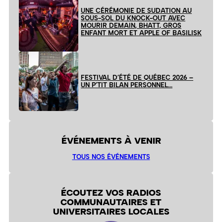
UNE CÉRÉMONIE DE SUDATION AU
SOUS-SOL DU KNOCK-OUT AVEC
MOURIR DEMAIN, BHATT, GROS
ENFANT MORT ET APPLE OF BASILISK
FESTIVAL D’ÉTÉ DE QUÉBEC 2026 –
UN P’TIT BILAN PERSONNEL…
ÉVÉNEMENTS À VENIR
TOUS NOS ÉVÉNEMENTS
ÉCOUTEZ VOS RADIOS
COMMUNAUTAIRES ET
UNIVERSITAIRES LOCALES