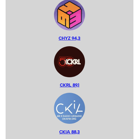
CHYZ 94,3
CKRL 89,1
CKIA 88,3