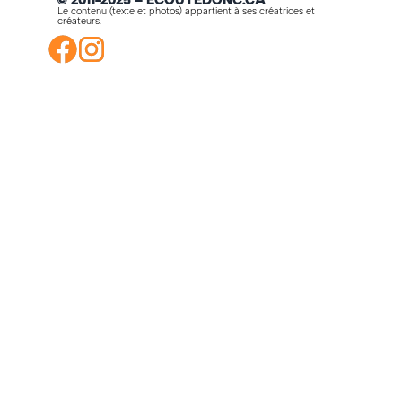
© 2011-2025 – ECOUTEDONC.CA
Le contenu (texte et photos) appartient à ses créatrices et
créateurs.