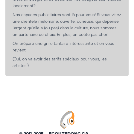
localement?
Nos espaces publicitaires sont là pour vous! Si vous visez
une clientèle mélomane, ouverte, curieuse, qui dépense
l’argent qu’elle a (ou pas) dans la culture, nous sommes
un partenaire de choix. En plus, on coûte pas cher!
On prépare une grille tarifaire intéressante et on vous
revient.
(Oui, on va avoir des tarifs spéciaux pour vous, les
artistes!)