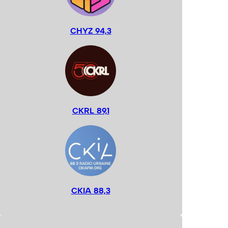
CHYZ 94,3
CKRL 89,1
CKIA 88,3