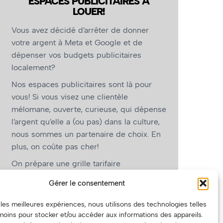
ESPACES PUBLICITAIRES À
LOUER!
Vous avez décidé d’arrêter de donner
votre argent à Meta et Google et de
dépenser vos budgets publicitaires
localement?
Nos espaces publicitaires sont là pour
vous! Si vous visez une clientèle
mélomane, ouverte, curieuse, qui dépense
l’argent qu’elle a (ou pas) dans la culture,
nous sommes un partenaire de choix. En
plus, on coûte pas cher!
On prépare une grille tarifaire
intéressante et on vous revient.
Gérer le consentement
(Oui, on va avoir des tarifs spéciaux pour
r les meilleures expériences, nous utilisons des technologies telles
vous, les artistes!)
moins pour stocker et/ou accéder aux informations des appareils.