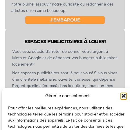
notre plume, assouvir notre curiosité ou redonner à des
artistes qu’on aime beaucoup.
J’EMBARQUE
ESPACES PUBLICITAIRES À LOUER!
Vous avez décidé d’arrêter de donner votre argent à
Meta et Google et de dépenser vos budgets publicitaires
localement?
Nos espaces publicitaires sont là pour vous! Si vous visez
une clientèle mélomane, ouverte, curieuse, qui dépense
l’argent qu’elle a (ou pas) dans la culture, nous sommes
un partenaire de choix. En plus, on coûte pas cher!
Gérer le consentement
On prépare une grille tarifaire intéressante et on vous
revient.
Pour offrir les meilleures expériences, nous utilisons des
technologies telles que les témoins pour stocker et/ou accéder
(Oui, on va avoir des tarifs spéciaux pour vous, les
aux informations des appareils. Le fait de consentir à ces
artistes!)
technologies nous permettra de traiter des données telles que