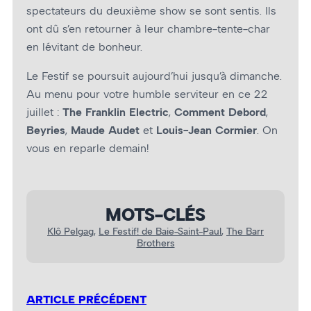
spectateurs du deuxième show se sont sentis. Ils
ont dû s’en retourner à leur chambre-tente-char
en lévitant de bonheur.
Le Festif se poursuit aujourd’hui jusqu’à dimanche.
Au menu pour votre humble serviteur en ce 22
juillet :
The Franklin Electric
,
Comment Debord
,
Beyries
,
Maude Audet
et
Louis-Jean Cormier
. On
vous en reparle demain!
MOTS-CLÉS
Klô Pelgag
, 
Le Festif! de Baie-Saint-Paul
, 
The Barr
Brothers
ARTICLE PRÉCÉDENT