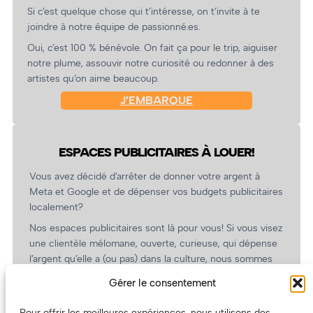
Si c’est quelque chose qui t’intéresse, on t’invite à te
joindre à notre équipe de passionné.es.
Oui, c’est 100 % bénévole. On fait ça pour le trip, aiguiser
notre plume, assouvir notre curiosité ou redonner à des
artistes qu’on aime beaucoup.
J’EMBARQUE
ESPACES PUBLICITAIRES À LOUER!
Vous avez décidé d’arrêter de donner votre argent à
Meta et Google et de dépenser vos budgets publicitaires
localement?
Nos espaces publicitaires sont là pour vous! Si vous visez
une clientèle mélomane, ouverte, curieuse, qui dépense
l’argent qu’elle a (ou pas) dans la culture, nous sommes
un partenaire de choix. En plus, on coûte pas cher!
Gérer le consentement
On prépare une grille tarifaire intéressante et on vous
revient.
Pour offrir les meilleures expériences, nous utilisons des