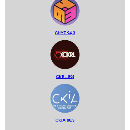
CHYZ 94,3
CKRL 89,1
CKIA 88,3