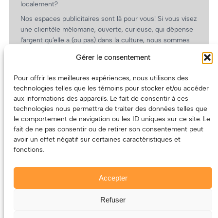
localement?
Nos espaces publicitaires sont là pour vous! Si vous visez
une clientèle mélomane, ouverte, curieuse, qui dépense
l’argent qu’elle a (ou pas) dans la culture, nous sommes
un partenaire de choix. En plus, on coûte pas cher!
Gérer le consentement
On prépare une grille tarifaire intéressante et on vous
revient.
Pour offrir les meilleures expériences, nous utilisons des
technologies telles que les témoins pour stocker et/ou accéder
(Oui, on va avoir des tarifs spéciaux pour vous, les
aux informations des appareils. Le fait de consentir à ces
artistes!)
technologies nous permettra de traiter des données telles que
le comportement de navigation ou les ID uniques sur ce site. Le
fait de ne pas consentir ou de retirer son consentement peut
avoir un effet négatif sur certaines caractéristiques et
fonctions.
Accepter
Refuser
© 2011-2025 – ECOUTEDONC.CA