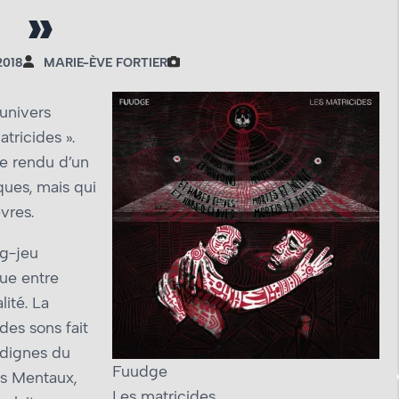
»
018
MARIE-ÈVE FORTIER
 univers
tricides ».
te rendu d’un
ues, mais qui
vres.
g-jeu
ue entre
ité. La
des sons fait
 dignes du
Fuudge
s Mentaux,
Les matricides