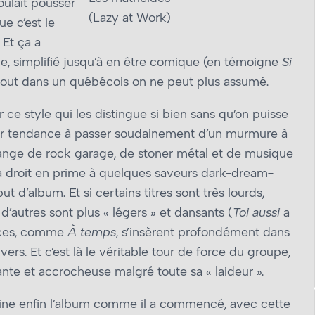
oulait pousser
(Lazy at Work)
ue c’est le
 Et ça a
ue, simplifié jusqu’à en être comique (en témoigne
Si
le tout dans un québécois on ne peut plus assumé.
 ce style qui les distingue si bien sans qu’on puisse
leur tendance à passer soudainement d’un murmure à
ange de rock garage, de stoner métal et de musique
 a droit en prime à quelques saveurs dark-dream-
d’album. Et si certains titres sont très lourds,
, d’autres sont plus « légers » et dansants (
Toi aussi
a
ièces, comme
À temps
, s’insèrent profondément dans
ers. Et c’est là le véritable tour de force du groupe,
ante et accrocheuse malgré toute sa « laideur ».
ermine enfin l’album comme il a commencé, avec cette