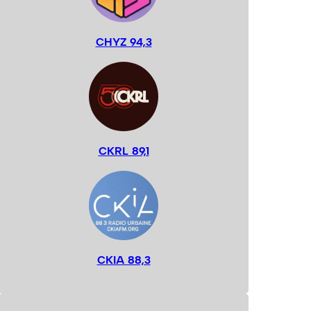
CHYZ 94,3
CKRL 89,1
CKIA 88,3