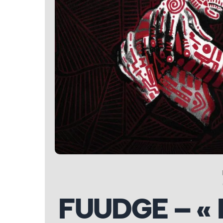
FUUDGE – « 