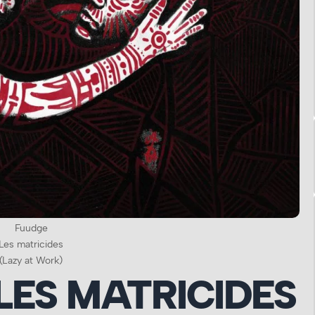
Fuudge
Les matricides
(Lazy at Work)
LES MATRICIDES