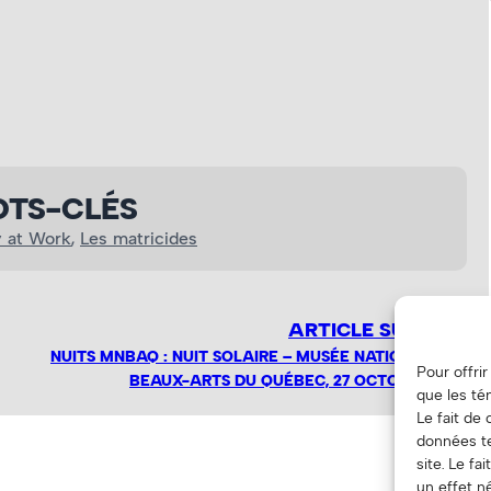
TS-CLÉS
y at Work
, 
Les matricides
ARTICLE SUIVANT
NUITS MNBAQ : NUIT SOLAIRE – MUSÉE NATIONAL DES
Pour offri
BEAUX-ARTS DU QUÉBEC, 27 OCTOBRE 2018
que les té
Le fait de
données te
site. Le f
un effet né