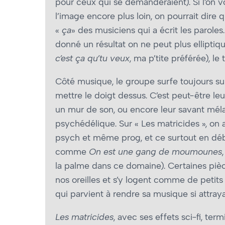
pour ceux qui se demanderaient). Si l’on v
l’image encore plus loin, on pourrait dire q
«
ça
» des musiciens qui a écrit les paroles.
donné un résultat on ne peut plus elliptiq
c’est ça qu’tu veux
, ma p’tite préférée), 
Côté musique, le groupe surfe toujours sur
mettre le doigt dessus. C’est peut-être 
un mur de son, ou encore leur savant mél
psychédélique. Sur « Les matricides », on
psych et même prog, et ce surtout en début 
comme
On est une gang de moumounes
la palme dans ce domaine). Certaines p
nos oreilles et s’y logent comme de petits v
qui parvient à rendre sa musique si attray
Les matricides
, avec ses effets sci-fi, t