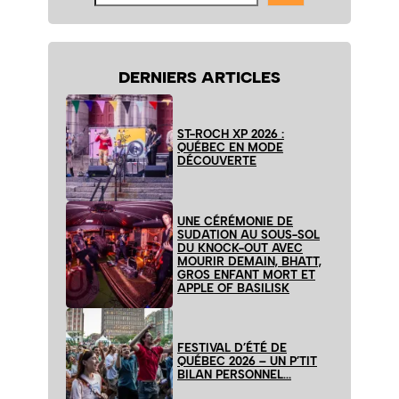
site
DERNIERS ARTICLES
ST-ROCH XP 2026 :
QUÉBEC EN MODE
DÉCOUVERTE
UNE CÉRÉMONIE DE
SUDATION AU SOUS-SOL
DU KNOCK-OUT AVEC
MOURIR DEMAIN, BHATT,
GROS ENFANT MORT ET
APPLE OF BASILISK
FESTIVAL D’ÉTÉ DE
QUÉBEC 2026 – UN P’TIT
BILAN PERSONNEL…