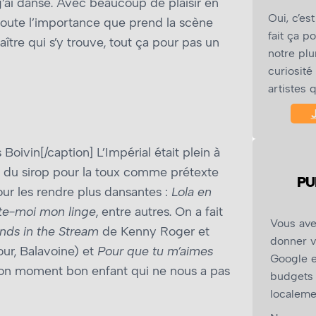
j’ai dansé. Avec beaucoup de plaisir en
Oui, c’es
toute l’importance que prend la scène
fait ça po
re qui s’y trouve, tout ça pour pas un
notre plu
curiosité
artistes 
oivin[/caption] L’Impérial était plein à
t du sirop pour la toux comme prétexte
PU
our les rendre plus dansantes :
Lola en
te-moi mon linge
, entre autres. On a fait
Vous ave
ands in the Stream
de Kenny Roger et
donner v
ur, Balavoine) et
Pour que tu m’aimes
Google e
 bon moment bon enfant qui ne nous a pas
budgets 
localeme