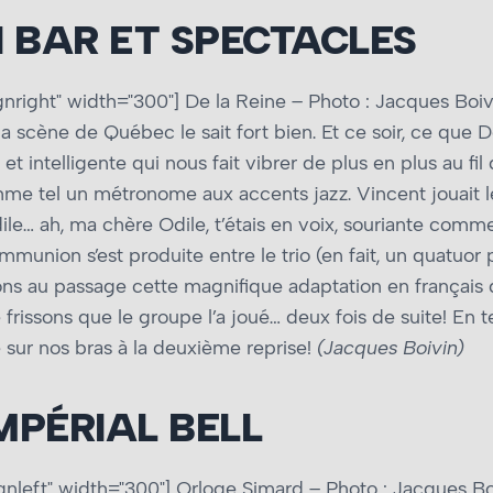
TI BAR ET SPECTACLES
gnright" width="300"]
De la Reine – Photo : Jacques Boivin
 scène de Québec le sait fort bien. Et ce soir, ce que De la
 intelligente qui nous fait vibrer de plus en plus au fil
ythme tel un métronome aux accents jazz. Vincent jouait
ile… ah, ma chère Odile, t’étais en voix, souriante comme
ommunion s’est produite entre le trio (en fait, un quatuor
otons au passage cette magnifique adaptation en français
frissons que le groupe l’a joué… deux fois de suite! En 
le sur nos bras à la deuxième reprise!
(Jacques Boivin)
MPÉRIAL BELL
gnleft" width="300"]
Orloge Simard – Photo : Jacques Boivi