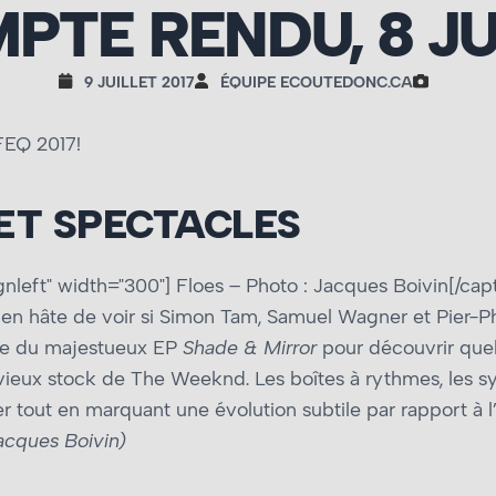
PTE RENDU, 8 JU
9 JUILLET 2017
ÉQUIPE ECOUTEDONC.CA
FEQ 2017!
 ET SPECTACLES
gnleft" width="300"]
Floes – Photo : Jacques Boivin[/capti
bien hâte de voir si Simon Tam, Samuel Wagner et Pier-Ph
adre du majestueux EP
Shade & Mirror
pour découvrir quel
 vieux stock de The Weeknd. Les boîtes à rythmes, les sy
r tout en marquant une évolution subtile par rapport à l’
acques Boivin)