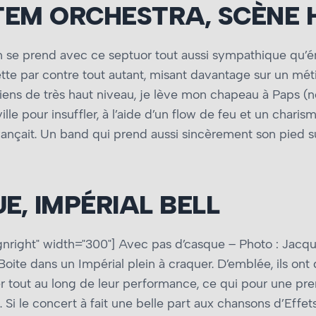
TEM ORCHESTRA, SCÈNE
on se prend avec ce septuor tout aussi sympathique qu’é
te par contre tout autant, misant davantage sur un métissa
iciens de très haut niveau, je lève mon chapeau à Paps (n
ille pour insuffler, à l’aide d’un flow de feu et un charis
 avançait. Un band qui prend aussi sincèrement son pied s
E, IMPÉRIAL BELL
gnright" width="300"]
Avec pas d’casque – Photo : Jacqu
Boite dans un Impérial plein à craquer. D’emblée, ils ont
rver tout au long de leur performance, ce qui pour une pr
Si le concert à fait une belle part aux chansons d’Effet