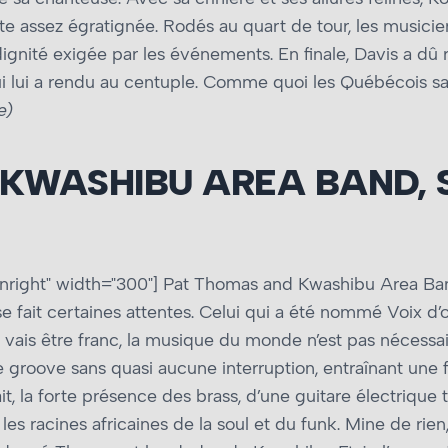
te assez égratignée. Rodés au quart de tour, les musicie
ignité exigée par les événements. En finale, Davis a dû r
ui lui a rendu au centuple. Comme quoi les Québécois s
e)
KWASHIBU AREA BAND, 
nright" width="300"]
Pat Thomas and Kwashibu Area Band
 fait certaines attentes. Celui qui a été nommé Voix d’or
. Je vais être franc, la musique du monde n’est pas néce
groove sans quasi aucune interruption, entraînant une f
t, la forte présence des brass, d’une guitare électrique t
s racines africaines de la soul et du funk. Mine de rien, 