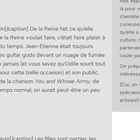
Nos espa
là pour v
clientèl
curieuse
[/caption] De la Reine fait ce qu’elle
qu’elle a
 Reine voulait faire, c’était faire plaisir à
culture,
 du temps. Jean-Étienne était toujours
partenair
 les guitar gods devant un nuage de fumée
coûte pa
 jamais (et vous savez qu’Odile sourit tout
On prépar
 pour cette belle occasion) et son public,
intéressa
 de la chanson
You and Whose Army
, de
(Oui, on 
temps normal, on aurait peut-être un peu
spéciaux
artistes!)
n[/caption] Les filles sont parties, les