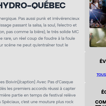
 HYDRO-QUÉBEC
nergique. Pas aussi punk et irrévérencieux
ge passant la salsa, la soul, l’electro et
on, pas comme la bière), le très solide MC
me rare, un réel coup de foudre à la foule
ur scène ne peut qu’entraîner tout le
ÉV
TOUS
es Boivin[/caption] Avec Pas d’Casque
 dès les premiers accords réussi à capter
É
emière partie en temps de festival relève
COM
s Spéciaux, c’est une mouture plus rock