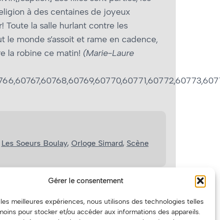
religion à des centaines de joyeux
Toute la salle hurlant contre les
ut le monde s’assoit et rame en cadence,
re la robine ce matin!
(Marie-Laure
766,60767,60768,60769,60770,60771,60772,60773,607
 
Les Soeurs Boulay
, 
Orloge Simard
, 
Scène
Gérer le consentement
ARTICLE SUIVANT
r les meilleures expériences, nous utilisons des technologies telles
ENTREVUE AUDIO : LES HÔTESSES D'HILAIRE
moins pour stocker et/ou accéder aux informations des appareils.