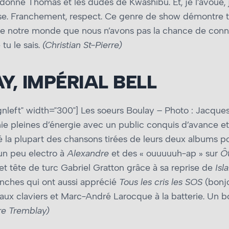
 donné Thomas et les dudes de Kwashibu. Et, je l’avoue, 
anse. Franchement, respect. Ce genre de show démontre 
e notre monde que nous n’avons pas la chance de connaît
 tu le sais.
(Christian St-Pierre)
Y, IMPÉRIAL BELL
gnleft" width="300"]
Les soeurs Boulay – Photo : Jacques B
nie pleines d’énergie avec un public conquis d’avance e
ngé la plupart des chansons tirées de leurs deux albums p
un peu electro à
Alexandre
et des « ouuuuuh-ap » sur
Ô
et tête de turc Gabriel Gratton grâce à sa reprise de
Isl
lanches qui ont aussi apprécié
Tous les cris les SOS
(bonjo
 aux claviers et Marc-André Larocque à la batterie. Un
re Tremblay)