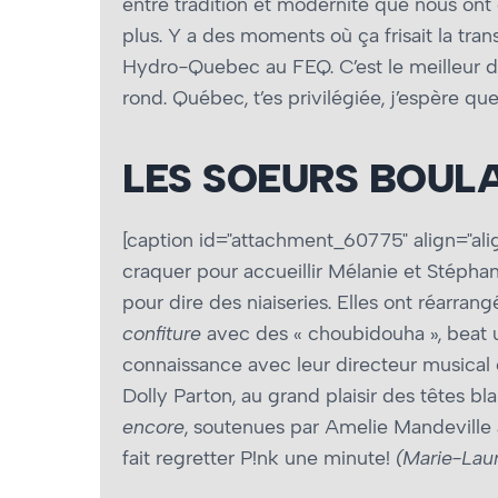
entre tradition et modernité que nous ont
plus. Y a des moments où ça frisait la tr
Hydro-Quebec au FEQ. C’est le meilleur d
rond. Québec, t’es privilégiée, j’espère que
LES SOEURS BOULA
[caption id="attachment_60775" align="ali
craquer pour accueillir Mélanie et Stépha
pour dire des niaiseries. Elles ont réarra
confiture
avec des « choubidouha », beat 
connaissance avec leur directeur musical 
Dolly Parton, au grand plaisir des têtes b
encore
, soutenues par Amelie Mandeville
fait regretter P!nk une minute!
(Marie-Lau