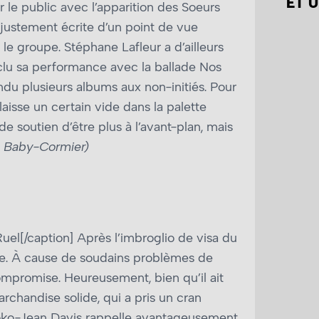
ET U
 le public avec l’apparition des Soeurs
justement écrite d’un point de vue
le groupe. Stéphane Lafleur a d’ailleurs
clu sa performance avec la ballade Nos
endu plusieurs albums aux non-initiés. Pour
isse un certain vide dans la palette
de soutien d’être plus à l’avant-plan, mais
n Baby-Cormier)
uel[/caption] Après l’imbroglio de visa du
cate. À cause de soudains problèmes de
compromise. Heureusement, bien qu’il ait
archandise solide, qui a pris un cran
, Koko-Jean Davis rappelle avantageusement