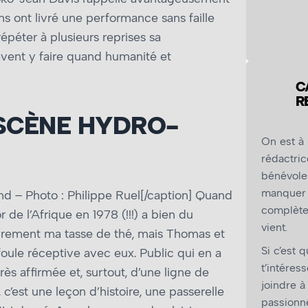
ns ont livré une performance sans faille
épéter à plusieurs reprises sa
avent y faire quand humanité et
C
R
SCÈNE HYDRO-
On est à
rédactric
bénévole
manquer 
 – Photo : Philippe Ruel[/caption] Quand
complètem
 de l’Afrique en 1978 (!!!) a bien du
vient.
ssairement ma tasse de thé, mais Thomas et
Si c’est 
oule réceptive avec eux. Public qui en a
t’intéress
rès affirmée et, surtout, d’une ligne de
joindre à
c’est une leçon d’histoire, une passerelle
passionné