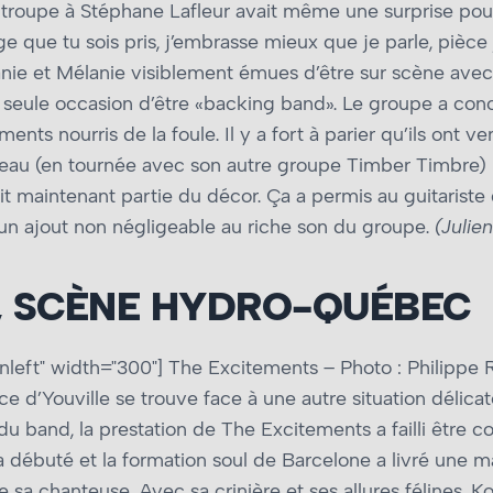
La troupe à Stéphane Lafleur avait même une surprise pour
que tu sois pris, j’embrasse mieux que je parle, pièce 
anie et Mélanie visiblement émues d’être sur scène avec 
seule occasion d’être «backing band». Le groupe a con
ts nourris de la foule. Il y a fort à parier qu’ils ont v
neau (en tournée avec son autre groupe Timber Timbre) la
ait maintenant partie du décor. Ça a permis au guitariste 
t un ajout non négligeable au riche son du groupe.
(Julie
, SCÈNE HYDRO-QUÉBEC
nleft" width="300"]
The Excitements – Photo : Philippe R
ace d’Youville se trouve face à une autre situation déli
u band, la prestation de The Excitements a failli être 
a débuté et la formation soul de Barcelone a livré une m
de sa chanteuse. Avec sa crinière et ses allures félines