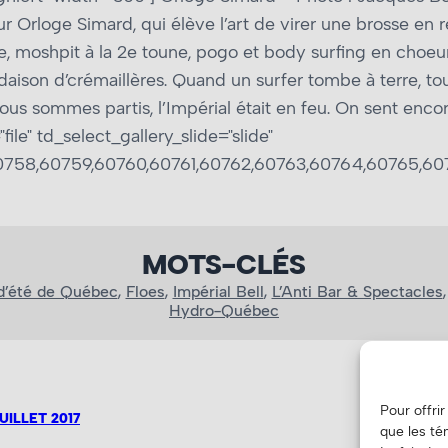
r Orloge Simard, qui élève l’art de virer une brosse en 
, moshpit à la 2e toune, pogo et body surfing en choeur! 
ison d’crémaillères. Quand un surfer tombe à terre, to
ous sommes partis, l’Impérial était en feu. On sent enco
file" td_select_gallery_slide="slide"
0758,60759,60760,60761,60762,60763,60764,60765,60
MOTS-CLÉS
 d’été de Québec
, 
Floes
, 
Impérial Bell
, 
L’Anti Bar & Spectacles
,
Hydro-Québec
Pour offri
UILLET 2017
que les té