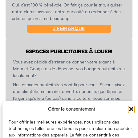
Oui, c’est 100 % bénévole. On fait ça pour le trip, aiguiser
notre plume, assouvir notre curiosité ou redonner à des
artistes qu’on aime beaucoup.
J’EMBARQUE
ESPACES PUBLICITAIRES À LOUER!
Vous avez décidé d’arrêter de donner votre argent à
Meta et Google et de dépenser vos budgets publicitaires
localement?
Nos espaces publicitaires sont là pour vous! Si vous visez
une clientèle mélomane, ouverte, curieuse, qui dépense
l’argent qu’elle a (ou pas) dans la culture, nous sommes
un partenaire de choix. En plus, on coûte pas cher!
Gérer le consentement
On prépare une grille tarifaire intéressante et on vous
revient.
Pour offrir les meilleures expériences, nous utilisons des
technologies telles que les témoins pour stocker et/ou accéder
(Oui, on va avoir des tarifs spéciaux pour vous, les
aux informations des appareils. Le fait de consentir à ces
artistes!)