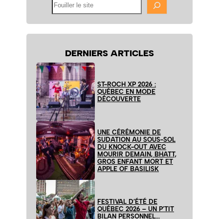
Fouiller
le
site
DERNIERS ARTICLES
ST-ROCH XP 2026 :
QUÉBEC EN MODE
DÉCOUVERTE
UNE CÉRÉMONIE DE
SUDATION AU SOUS-SOL
DU KNOCK-OUT AVEC
MOURIR DEMAIN, BHATT,
GROS ENFANT MORT ET
APPLE OF BASILISK
FESTIVAL D’ÉTÉ DE
QUÉBEC 2026 – UN P’TIT
BILAN PERSONNEL…