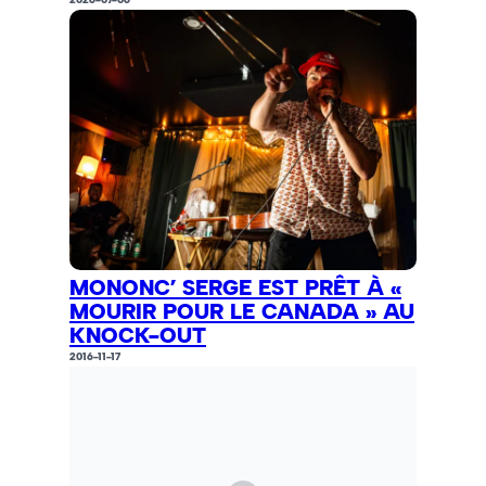
MONONC’ SERGE EST PRÊT À «
MOURIR POUR LE CANADA » AU
KNOCK-OUT
2016-11-17