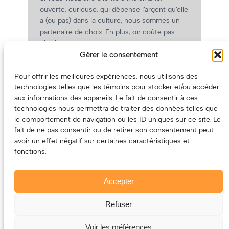
ouverte, curieuse, qui dépense l’argent qu’elle
a (ou pas) dans la culture, nous sommes un
partenaire de choix. En plus, on coûte pas
cher!
Gérer le consentement
On prépare une grille tarifaire intéressante et
on vous revient.
Pour offrir les meilleures expériences, nous utilisons des
(Oui, on va avoir des tarifs spéciaux pour
technologies telles que les témoins pour stocker et/ou accéder
vous, les artistes!)
aux informations des appareils. Le fait de consentir à ces
technologies nous permettra de traiter des données telles que
le comportement de navigation ou les ID uniques sur ce site. Le
fait de ne pas consentir ou de retirer son consentement peut
avoir un effet négatif sur certaines caractéristiques et
fonctions.
Accepter
Refuser
© 2011-2025 – ECOUTEDONC.CA
Le contenu (texte et photos) appartient à ses créatrices et
Voir les préférences