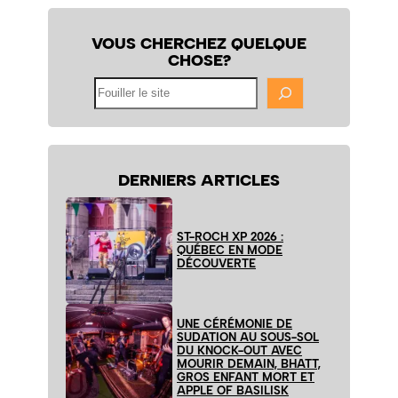
VOUS CHERCHEZ QUELQUE
CHOSE?
Fouiller
le
site
DERNIERS ARTICLES
ST-ROCH XP 2026 :
QUÉBEC EN MODE
DÉCOUVERTE
UNE CÉRÉMONIE DE
SUDATION AU SOUS-SOL
DU KNOCK-OUT AVEC
MOURIR DEMAIN, BHATT,
GROS ENFANT MORT ET
APPLE OF BASILISK