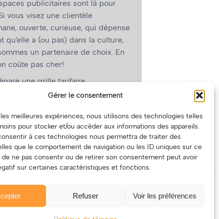
paces publicitaires sont là pour
Si vous visez une clientèle
ane, ouverte, curieuse, qui dépense
nt qu’elle a (ou pas) dans la culture,
sommes un partenaire de choix. En
on coûte pas cher!
pare une grille tarifaire
ssante et on vous revient.
Gérer le consentement
on va avoir des tarifs spéciaux pour
r les meilleures expériences, nous utilisons des technologies telles
es artistes!)
moins pour stocker et/ou accéder aux informations des appareils.
 consentir à ces technologies nous permettra de traiter des
lles que le comportement de navigation ou les ID uniques sur ce
ait de ne pas consentir ou de retirer son consentement peut avoir
gatif sur certaines caractéristiques et fonctions.
cepter
Refuser
Voir les préférences