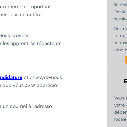
Si c’e
extrêmement important,
t’invi
’est pas un critère
passio
Oui, c
 Nous croyons
le tri
curios
 les apprenti.es rédacteurs
aime 
andidature
et envoyez-nous
E
um que vous avez apprécié
Vous 
votre 
un courriel à l’adresse
dépen
local