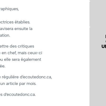
raphiques,
trices établies.
avisera ensuite la
ation.
U
ttre des critiques
e en chef, mais ceux-ci
u elle sera également
ée.
e régulière d’ecoutedonc.ca,
un article par mois.
s d’ecoutedonc.ca.