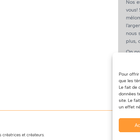
Nos es
vous! 
mélom
l’arge
nous 
plus, 
On pré
intére
(Oui, 
Pour offri
vous, l
que les té
Le fait de
données te
site. Le f
un effet né
Ac
 créatrices et créateurs.