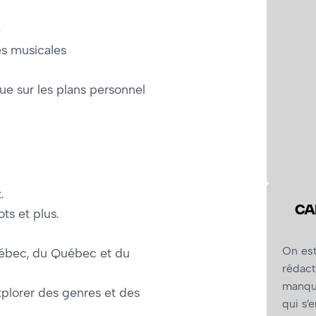
e
es musicales
ue sur les plans personnel
.
CA
s et plus.
On est
uébec, du Québec et du
rédact
manque
xplorer des genres et des
qui s’e