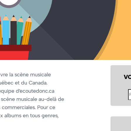
re la scène musicale
V
uébec et du Canada.
équipe d’ecoutedonc.ca
Fo
re scène musicale au-delà de
le
si
os commerciales. Pour ce
ux albums en tous genres,