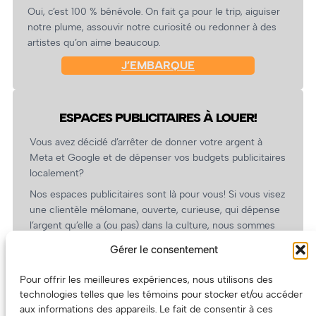
Oui, c’est 100 % bénévole. On fait ça pour le trip, aiguiser
notre plume, assouvir notre curiosité ou redonner à des
artistes qu’on aime beaucoup.
J’EMBARQUE
ESPACES PUBLICITAIRES À LOUER!
Vous avez décidé d’arrêter de donner votre argent à
Meta et Google et de dépenser vos budgets publicitaires
localement?
Nos espaces publicitaires sont là pour vous! Si vous visez
une clientèle mélomane, ouverte, curieuse, qui dépense
l’argent qu’elle a (ou pas) dans la culture, nous sommes
un partenaire de choix. En plus, on coûte pas cher!
Gérer le consentement
On prépare une grille tarifaire intéressante et on vous
revient.
Pour offrir les meilleures expériences, nous utilisons des
technologies telles que les témoins pour stocker et/ou accéder
(Oui, on va avoir des tarifs spéciaux pour vous, les
aux informations des appareils. Le fait de consentir à ces
artistes!)