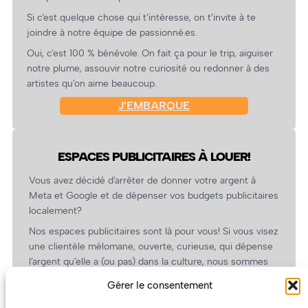
Si c’est quelque chose qui t’intéresse, on t’invite à te
joindre à notre équipe de passionné.es.
Oui, c’est 100 % bénévole. On fait ça pour le trip, aiguiser
notre plume, assouvir notre curiosité ou redonner à des
artistes qu’on aime beaucoup.
J’EMBARQUE
ESPACES PUBLICITAIRES À LOUER!
Vous avez décidé d’arrêter de donner votre argent à
Meta et Google et de dépenser vos budgets publicitaires
localement?
Nos espaces publicitaires sont là pour vous! Si vous visez
une clientèle mélomane, ouverte, curieuse, qui dépense
l’argent qu’elle a (ou pas) dans la culture, nous sommes
un partenaire de choix. En plus, on coûte pas cher!
Gérer le consentement
On prépare une grille tarifaire intéressante et on vous