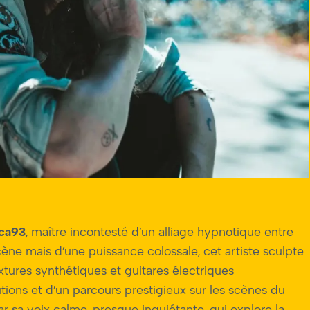
ica93
, maître incontesté d’un alliage hypnotique entre
cène mais d’une puissance colossale, cet artiste sculpte
tures synthétiques et guitares électriques
utions et d’un parcours prestigieux sur les scènes du
ar sa voix calme, presque inquiétante, qui explore la