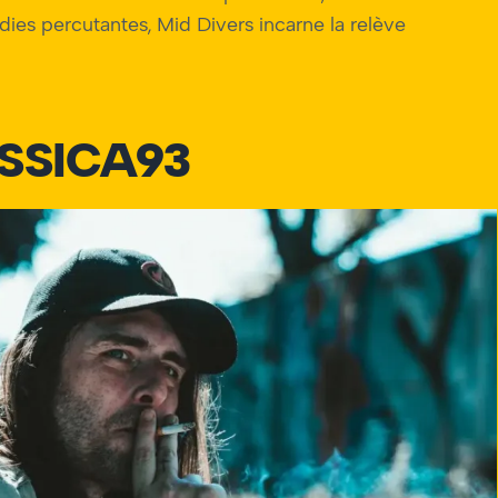
dies percutantes, Mid Divers incarne la relève
SSICA93