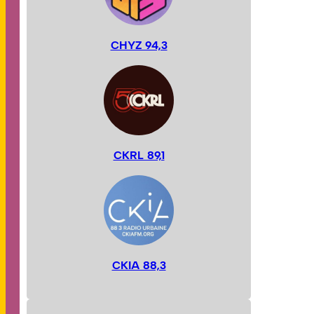
CHYZ 94,3
CKRL 89,1
CKIA 88,3