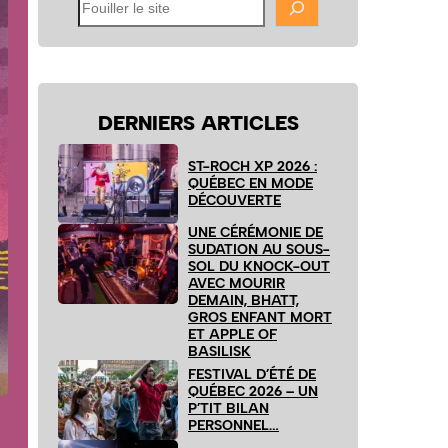
Fouiller
le
site
DERNIERS ARTICLES
ST-ROCH XP 2026 :
QUÉBEC EN MODE
DÉCOUVERTE
UNE CÉRÉMONIE DE
SUDATION AU SOUS-
SOL DU KNOCK-OUT
AVEC MOURIR
DEMAIN, BHATT,
GROS ENFANT MORT
ET APPLE OF
BASILISK
FESTIVAL D’ÉTÉ DE
QUÉBEC 2026 – UN
P’TIT BILAN
PERSONNEL…