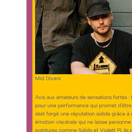
Mid Divers
Avis aux amateurs de sensations fortes :
pour une performance qui promet d’être é
s’est forgé une réputation solide grâce à
émotion viscérale qui ne laisse personne
pointures comme Solids et Violett Pi, ils 