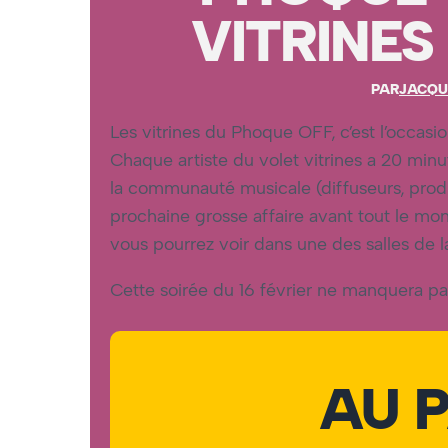
VITRINES
PAR
JACQU
Les vitrines du Phoque OFF, c’est l’occasi
Chaque artiste du volet vitrines a 20 min
la communauté musicale (diffuseurs, produc
prochaine grosse affaire avant tout le mon
vous pourrez voir dans une des salles de 
Cette soirée du 16 février ne manquera pa
AU 