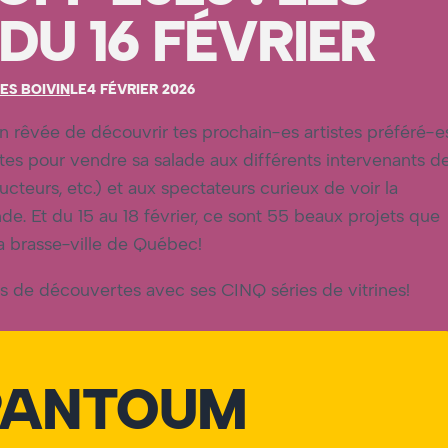
 DU 16 FÉVRIER
ES BOIVIN
LE
4 FÉVRIER 2026
on rêvée de découvrir tes prochain-es artistes préféré-e
utes pour vendre sa salade aux différents intervenants d
teurs, etc.) et aux spectateurs curieux de voir la
de. Et du 15 au 18 février, ce sont 55 beaux projets que
la brasse-ville de Québec!
s de découvertes avec ses CINQ séries de vitrines!
PANTOUM