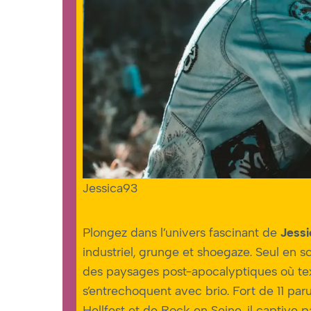
Jessica93
Plongez dans l’univers fascinant de
Jess
industriel, grunge et shoegaze. Seul en s
des paysages post-apocalyptiques où tex
s’entrechoquent avec brio. Fort de 11 par
Hellfest et de Rock en Seine, il captive p