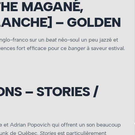
THE MAGANÉ,
LANCHE] – GOLDEN
nglo-franco sur un
beat
néo-soul un peu jazzé et
luences fort efficace pour ce
banger
à saveur estival.
NS – STORIES /
e et Adrian Popovich qui offrent un son beaucoup
p-punk de Québec,
Stories
est particulièrement