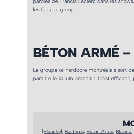
paroles de Francis Leclerc dans les shows. 
les fans du groupe.
BÉTON ARMÉ – 
Le groupe oï-hardcore montréalais sort ce
paraitre le 13 juin prochain. C’est efficac
MO
[Blanche]
, 
Basterds
, 
Béton Armé
, 
Blazino
, 