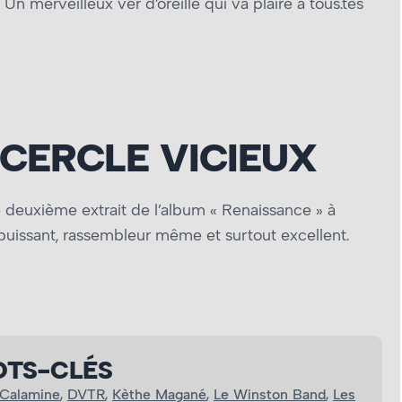
Un merveilleux ver d’oreille qui va plaire à tous.tes
CERCLE VICIEUX
 deuxième extrait de l’album « Renaissance » à
e, puissant, rassembleur même et surtout excellent.
TS-CLÉS
Calamine
, 
DVTR
, 
Kèthe Magané
, 
Le Winston Band
, 
Les