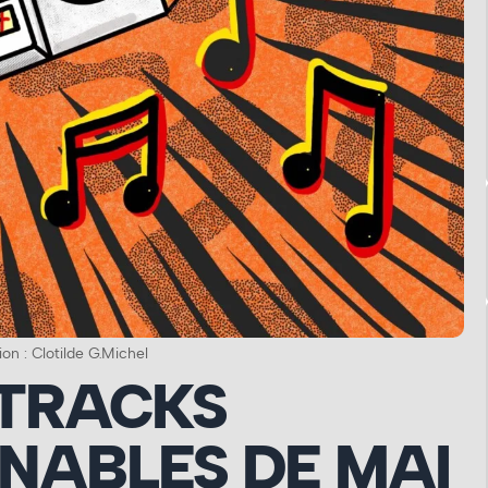
tion : Clotilde G.Michel
 TRACKS
NABLES DE MAI