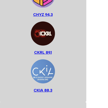
CHYZ 94,3
CKRL 89,1
CKIA 88,3