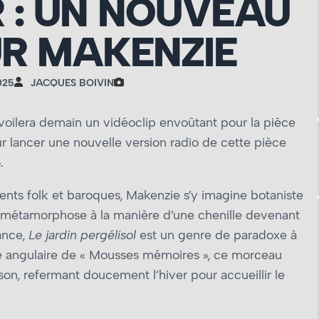
 : UN NOUVEAU
UR MAKENZIE
025
JACQUES BOIVIN
ilera demain un vidéoclip envoûtant pour la pièce
our lancer une nouvelle version radio de cette pièce
.
nts folk et baroques, Makenzie s’y imagine botaniste
a métamorphose à la manière d’une chenille devenant
sance,
Le jardin pergélisol
est un genre de paradoxe à
rre angulaire de « Mousses mémoires », ce morceau
on, refermant doucement l’hiver pour accueillir le