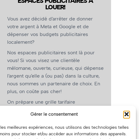
ESPACES PUBLICITAIRES À
LOUER!
Vous avez décidé d’arrêter de donner
votre argent à Meta et Google et de
dépenser vos budgets publicitaires
localement?
Nos espaces publicitaires sont là pour
vous! Si vous visez une clientèle
mélomane, ouverte, curieuse, qui dépense
l’argent qu’elle a (ou pas) dans la culture,
nous sommes un partenaire de choix. En
plus, on coûte pas cher!
On prépare une grille tarifaire
intéressante et on vous revient.
Gérer le consentement
(Oui, on va avoir des tarifs spéciaux pour
r les meilleures expériences, nous utilisons des technologies telles
vous, les artistes!)
moins pour stocker et/ou accéder aux informations des appareils.