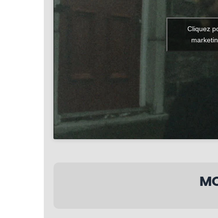
Cliquez p
marketin
MO