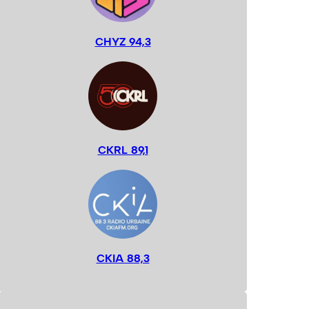
CHYZ 94,3
CKRL 89,1
CKIA 88,3