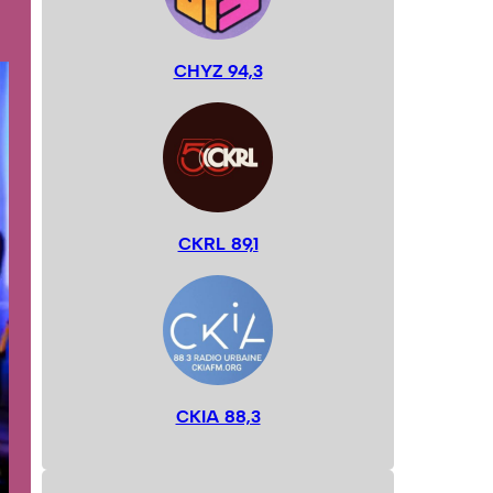
CHYZ 94,3
CKRL 89,1
CKIA 88,3