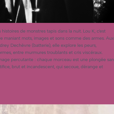
 histoires de monstres tapis dans la nuit. Lou K, c’est
naire maniant mots, images et sons comme des armes. Aux
ey Dechèvre (batterie), elle explore les peurs,
formes, entre murmures troublants et cris viscéraux.
 image percutante : chaque morceau est une plongée san
tifice, brut et incandescent, qui secoue, dérange et