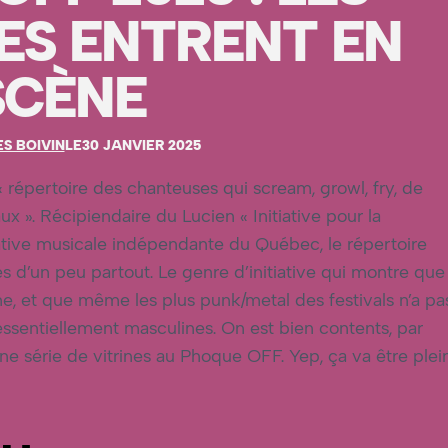
ES ENTRENT EN
SCÈNE
S BOIVIN
LE
30 JANVIER 2025
épertoire des chanteuses qui scream, growl, fry, de
x ». Récipiendaire du Lucien « Initiative pour la
ative musicale indépendante du Québec, le répertoire
 d’un peu partout. Le genre d’initiative qui montre que
he, et que même les plus punk/metal des festivals n’a pa
essentiellement masculines. On est bien contents, par
e série de vitrines au Phoque OFF. Yep, ça va être plei