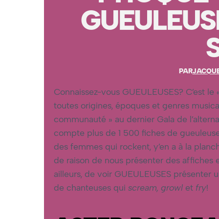
GUEULEUS
PAR
JACQUE
Connaissez-vous GUEULEUSES? C’est le « r
toutes origines, époques et genres musicau
communauté » au dernier Gala de l’altern
compte plus de 1 500 fiches de gueuleuses
des femmes qui rockent, y’en a à la planc
de raison de nous présenter des affiches 
ailleurs, de voir GUEULEUSES présenter un
de chanteuses qui
scream, growl
et
fry
!