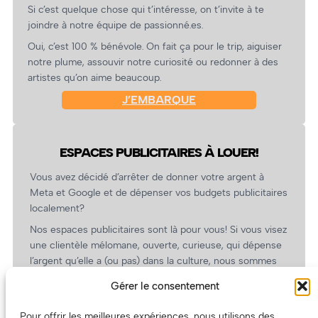
Si c’est quelque chose qui t’intéresse, on t’invite à te
joindre à notre équipe de passionné.es.
Oui, c’est 100 % bénévole. On fait ça pour le trip, aiguiser
notre plume, assouvir notre curiosité ou redonner à des
artistes qu’on aime beaucoup.
J’EMBARQUE
ESPACES PUBLICITAIRES À LOUER!
Vous avez décidé d’arrêter de donner votre argent à
Meta et Google et de dépenser vos budgets publicitaires
localement?
Nos espaces publicitaires sont là pour vous! Si vous visez
une clientèle mélomane, ouverte, curieuse, qui dépense
l’argent qu’elle a (ou pas) dans la culture, nous sommes
un partenaire de choix. En plus, on coûte pas cher!
Gérer le consentement
On prépare une grille tarifaire intéressante et on vous
revient.
Pour offrir les meilleures expériences, nous utilisons des