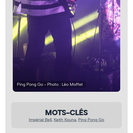
Ping Pong Go - Photo : Léo Moffet
Pin
MOTS-CLÉS
Impérial Bell
, 
Keith Kouna
, 
Ping Pong Go