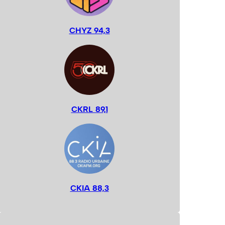
CHYZ 94,3
CKRL 89,1
CKIA 88,3