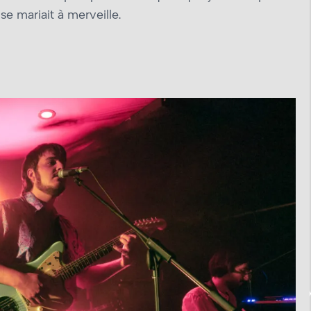
se mariait à merveille.
O