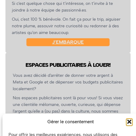
Si c’est quelque chose qui t’intéresse, on t’invite à te
joindre à notre équipe de passionné.es.
Oui, c’est 100 % bénévole. On fait ça pour le trip, aiguiser
notre plume, assouvir notre curiosité ou redonner à des
artistes qu’on aime beaucoup.
J’EMBARQUE
ESPACES PUBLICITAIRES À LOUER!
Vous avez décidé d’arrêter de donner votre argent à
Meta et Google et de dépenser vos budgets publicitaires
localement?
Nos espaces publicitaires sont là pour vous! Si vous visez
une clientèle mélomane, ouverte, curieuse, qui dépense
l’argent qu’elle a (ou pas) dans la culture, nous sommes
un partenaire de choix. En plus, on coûte pas cher!
Gérer le consentement
On prépare une grille tarifaire intéressante et on vous
revient.
Pour offrir les meilleures expériences, nous utilisons des