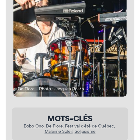
De Flore - Photo : Jacques Boivin
De 
MOTS-CLÉS
Bobo Ono
, 
De Flore
, 
Festival d’été de Québec
, 
Malaimé Soleil
, 
Solipsisme