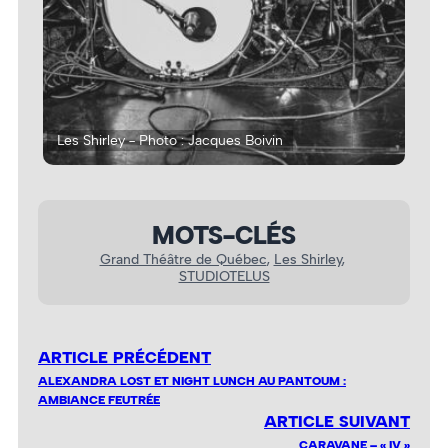
Les Shirley - Photo : Jacques Boivin
Les
MOTS-CLÉS
Grand Théâtre de Québec
, 
Les Shirley
, 
STUDIOTELUS
ARTICLE PRÉCÉDENT
ALEXANDRA LOST ET NIGHT LUNCH AU PANTOUM :
AMBIANCE FEUTRÉE
ARTICLE SUIVANT
CARAVANE – « IV »