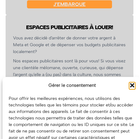
J’EMBARQUE
ESPACES PUBLICITAIRES À LOUER!
Vous avez décidé d’arrêter de donner votre argent à
Meta et Google et de dépenser vos budgets publicitaires
localement?
Nos espaces publicitaires sont là pour vous! Si vous visez
une clientèle mélomane, ouverte, curieuse, qui dépense
l’argent qu’elle a (ou pas) dans la culture, nous sommes
un partenaire de choix. En plus, on coûte pas cher!
Gérer le consentement
On prépare une grille tarifaire intéressante et on vous
revient.
Pour offrir les meilleures expériences, nous utilisons des
technologies telles que les témoins pour stocker et/ou accéder
(Oui, on va avoir des tarifs spéciaux pour vous, les
aux informations des appareils. Le fait de consentir à ces
artistes!)
technologies nous permettra de traiter des données telles que
le comportement de navigation ou les ID uniques sur ce site. Le
fait de ne pas consentir ou de retirer son consentement peut
avoir un effet négatif sur certaines caractéristiques et