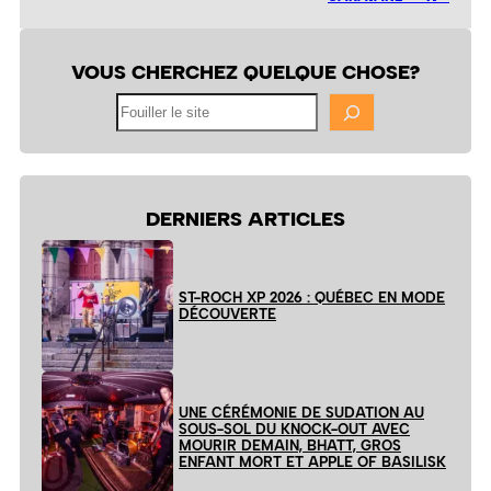
VOUS CHERCHEZ QUELQUE CHOSE?
Fouiller
le
site
DERNIERS ARTICLES
ST-ROCH XP 2026 : QUÉBEC EN MODE
DÉCOUVERTE
UNE CÉRÉMONIE DE SUDATION AU
SOUS-SOL DU KNOCK-OUT AVEC
MOURIR DEMAIN, BHATT, GROS
ENFANT MORT ET APPLE OF BASILISK