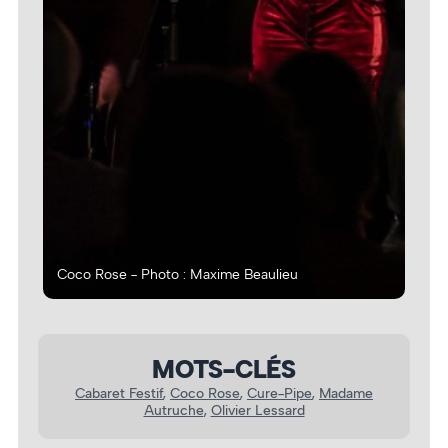
Coco Rose - Photo : Maxime Beaulieu
Coc
MOTS-CLÉS
Cabaret Festif
, 
Coco Rose
, 
Cure-Pipe
, 
Madame
Autruche
, 
Olivier Lessard