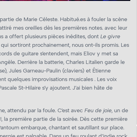
e partie de Marie Céleste. Habitué.es à fouler la scène
iré mes oreilles dès les premières notes. avec leur
 a offert plusieurs pièces inédites, dont
Le givre
qui sortiront prochainement, nous ont-ils promis. Les
rds de guitare s’entendent, mais Eliov y met sa
gèle. Derrière la batterie, Charles Litalien garde le
), Jules Garneau-Paulin (claviers) et Étienne
ent quelques improvisations musicales . Les voix
scale St-Hilaire s’y ajoutent. J’ai bien hâte de
ne, attendu par la foule. C’est avec
Feu de joie
, un de
 la première partie de la soirée. Dès cette première
 Pantoum embarque, chantant et sautillant sur place.
ergie est palpable. Dans un feu roulant d’indie rock,