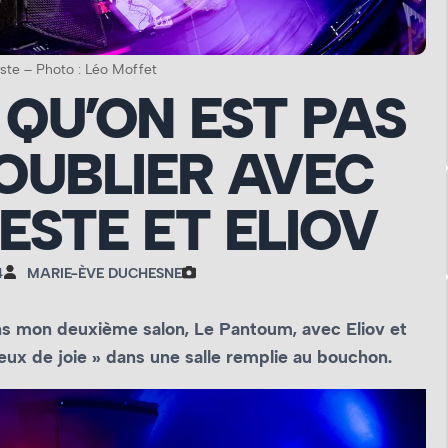
ste – Photo : Léo Moffet
 QU’ON EST PAS
’OUBLIER AVEC
ESTE ET ELIOV
4
MARIE-ÈVE DUCHESNE
ans mon deuxième salon, Le Pantoum, avec Eliov et
eux de joie » dans une salle remplie au bouchon.