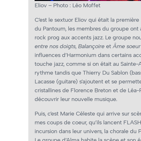
Eliov – Photo : Léo Moffet
C’est le sextuor Eliov qui était la premièr
du Pantoum, les membres du groupe ont att
rock prog aux accents jazz. Le groupe nous
entre nos doigts
,
Balançoire
et
Âme soeur
influences d’Harmonium dans certains acco
touche jazz, comme si on était au Sainte-An
rythme tandis que Thierry Du Sablon (basse
Lacasse (guitare) s’ajoutent et se permett
cristallines de Florence Breton et de Léa-Pa
découvrir leur nouvelle musique.
Puis, c’est Marie Céleste qui arrive sur scè
mes coups de coeur, qu’ils lancent FLASH!,
incursion dans leur univers, la chorale du
Le groupe d’Alma habite la scène et son én