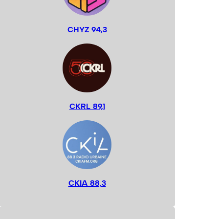
CHYZ 94,3
CKRL 89,1
CKIA 88,3