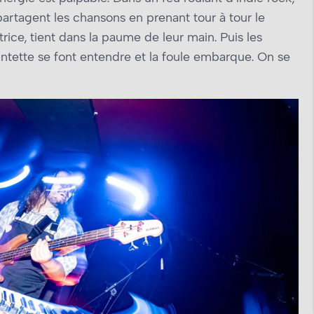
partagent les chansons en prenant tour à tour le
rice, tient dans la paume de leur main. Puis les
ntette se font entendre et la foule embarque. On se