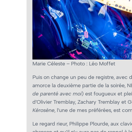
Marie Céleste – Photo : Léo Moffet
Puis on change un peu de registre, avec d
amorce la deuxième partie de la soirée
de parenté avec moi
) est fougueux et ple
d’Olivier Tremblay, Zachary Tremblay et G
Kérosène
, l’une de mes préférées, est c
Le regard rieur, Philippe Plourde, aux clavie
chanson et qu’il n’y aura pas de rappel à la