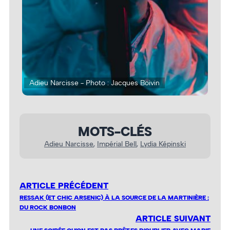
Adieu Narcisse - Photo : Jacques Boivin
Adi
MOTS-CLÉS
Adieu Narcisse
, 
Impérial Bell
, 
Lydia Képinski
ARTICLE PRÉCÉDENT
RESSAK (ET CHIC ARSENIC) À LA SOURCE DE LA MARTINIÈRE :
DU ROCK BONBON
ARTICLE SUIVANT