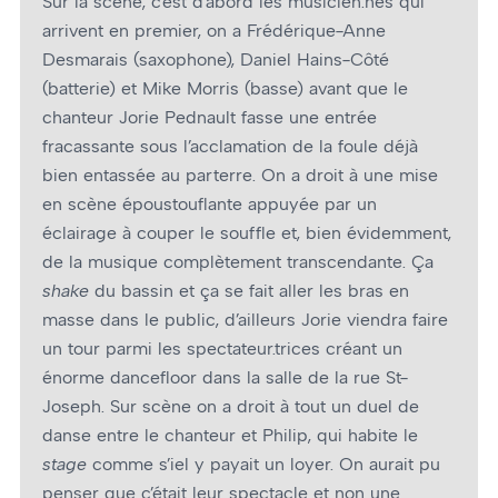
Sur la scène, c’est d’abord les musicien.nes qui
arrivent en premier, on a Frédérique-Anne
Desmarais (saxophone), Daniel Hains-Côté
(batterie) et Mike Morris (basse) avant que le
chanteur Jorie Pednault fasse une entrée
fracassante sous l’acclamation de la foule déjà
bien entassée au parterre. On a droit à une mise
en scène époustouflante appuyée par un
éclairage à couper le souffle et, bien évidemment,
de la musique complètement transcendante. Ça
shake
du bassin et ça se fait aller les bras en
masse dans le public, d’ailleurs Jorie viendra faire
un tour parmi les spectateur.trices créant un
énorme dancefloor dans la salle de la rue St-
Joseph. Sur scène on a droit à tout un duel de
danse entre le chanteur et Philip, qui habite le
stage
comme s’iel y payait un loyer. On aurait pu
penser que c’était leur spectacle et non une