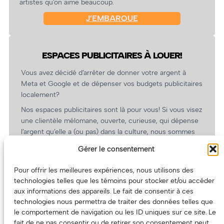
artistes qu’on aime beaucoup.
J’EMBARQUE
ESPACES PUBLICITAIRES À LOUER!
Vous avez décidé d’arrêter de donner votre argent à
Meta et Google et de dépenser vos budgets publicitaires
localement?
Nos espaces publicitaires sont là pour vous! Si vous visez
une clientèle mélomane, ouverte, curieuse, qui dépense
l’argent qu’elle a (ou pas) dans la culture, nous sommes
un partenaire de choix. En plus, on coûte pas cher!
Gérer le consentement
On prépare une grille tarifaire intéressante et on vous
revient.
Pour offrir les meilleures expériences, nous utilisons des
technologies telles que les témoins pour stocker et/ou accéder
(Oui, on va avoir des tarifs spéciaux pour vous, les
aux informations des appareils. Le fait de consentir à ces
artistes!)
technologies nous permettra de traiter des données telles que
le comportement de navigation ou les ID uniques sur ce site. Le
fait de ne pas consentir ou de retirer son consentement peut