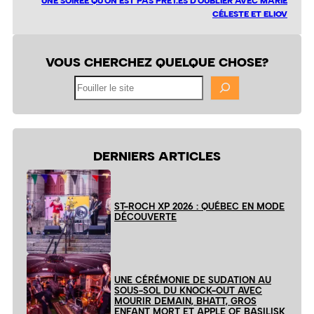
UNE SOIRÉE QU’ON EST PAS PRÊT.ES D’OUBLIER AVEC MARIE
CÉLESTE ET ELIOV
VOUS CHERCHEZ QUELQUE CHOSE?
Fouiller
le
site
DERNIERS ARTICLES
ST-ROCH XP 2026 : QUÉBEC EN MODE
DÉCOUVERTE
UNE CÉRÉMONIE DE SUDATION AU
SOUS-SOL DU KNOCK-OUT AVEC
MOURIR DEMAIN, BHATT, GROS
ENFANT MORT ET APPLE OF BASILISK