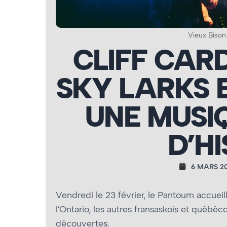
Vieux Bison
CLIFF CAR
SKY LARKS E
UNE MUSI
D’HI
6 MARS 2
Vendredi le 23 février, le Pantoum accueilla
l’Ontario, les autres fransaskois et québéc
découvertes.