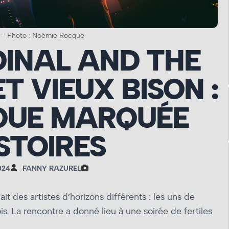
 – Photo : Noémie Rocque
DINAL AND THE
T VIEUX BISON :
QUE MARQUÉE
STOIRES
024
FANNY RAZUREL
it des artistes d’horizons différents : les uns de
ois. La rencontre a donné lieu à une soirée de fertiles