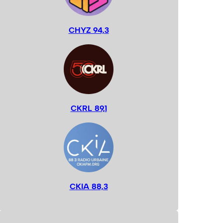
CHYZ 94,3
CKRL 89,1
CKIA 88,3