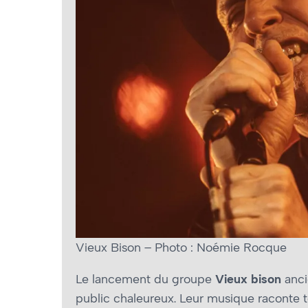
Vieux Bison – Photo : Noémie Rocque
Le lancement du groupe
Vieux bison
anci
public chaleureux. Leur musique raconte tout